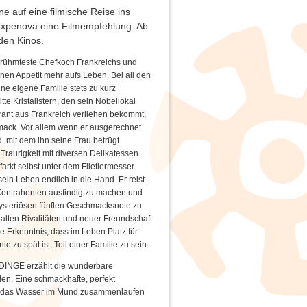
ne auf eine filmische Reise ins
xpenova eine Filmempfehlung: Ab
den Kinos.
erühmteste Chefkoch Frankreichs und
nen Appetit mehr aufs Leben. Bei all den
ine eigene Familie stets zu kurz
tte Kristallstern, den sein Nobellokal
rant aus Frankreich verliehen bekommt,
mack. Vor allem wenn er ausgerechnet
, mit dem ihn seine Frau betrügt.
Traurigkeit mit diversen Delikatessen
arkt selbst unter dem Filetiermesser
ein Leben endlich in die Hand. Er reist
ontrahenten ausfindig zu machen und
ysteriösen fünften Geschmacksnote zu
lten Rivalitäten und neuer Freundschaft
e Erkenntnis, dass im Leben Platz für
ie zu spät ist, Teil einer Familie zu sein.
DINGE erzählt die wunderbare
den. Eine schmackhafte, perfekt
iert das Wasser im Mund zusammenlaufen