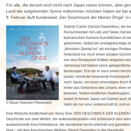
Für alle, die derzeit noch nicht nach Japan reisen können, aber ger
Land der aufgehenden Sonne mitkommen möchten haben wir bei e
9. Februar läuft bundesweit „Der Geschmack der kleinen Dinge“ in 
Gabriel Carvin (Gérard Depardieu), der b
Feinschmecker mit Leib und Seele, hat kei
kulinarischen Karriere-Kunststücken ist se
gekommen. Selbst der prestigeträchtige dri
„Monsieur Quelqu'un“ als einziges Restau
hinterlässt nur noch einen schalen Gesch
von dem Restaurant-Kritiker vergeben wird
Jahrelang hat Gabriel seine gelegentliche 
bezwungen. Erst als er nach einem Herzinf
landet, nimmt der korpulente Küchenprofi s
nach Japan, um einen ehemaligen Koch-K
hinter das Geheimnis des Umami, einer m
kommen. Neben köstlichen Nudelsuppen, a
wartet im fernen Japan auf Gabriel auch di
© Neue Visionen Filmverleih
mehr als nur eine Leidenschaft ist, und es n
Eine filmische Köstlichkeit von Slony Sow: DER GESCHMACK DER KLEINEN 
Geschichte von zwei Welten, die aufeinanderprallen und schliesslich eins wer
ausbalancierte Kino-Delikatesse, die wunderbar leicht unterhält und garant
lässt – mit dem französischen Weltstar Gérard Depardieu in der Hauptrolle.