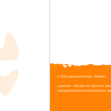
© 2026 expenova Reisen - Weltweit
expenova - Seit über 20 Jahren Ihr Spezi
massgeschneiderte Individualreisen na