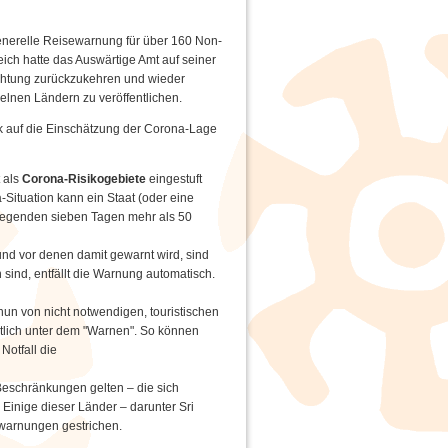
nerelle Reisewarnung für über 160 Non-
ich hatte das Auswärtige Amt auf seiner
htung zurückzukehren und wieder
elnen Ländern zu veröffentlichen.
ck auf die Einschätzung der Corona-Lage
 als
Corona-Risikogebiete
eingestuft
-Situation kann ein Staat (oder eine
liegenden sieben Tagen mehr als 50
n und vor denen damit gewarnt wird, sind
n sind, entfällt die Warnung automatisch.
un von nicht notwendigen, touristischen
utlich unter dem "Warnen". So können
Notfall die
Beschränkungen gelten – die sich
 Einige dieser Länder – darunter Sri
ewarnungen gestrichen.