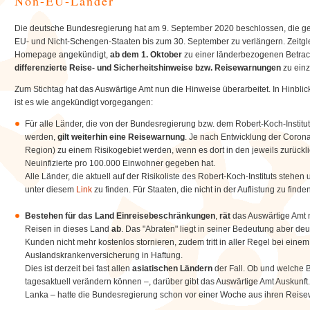
Non-EU-Länder
Die deutsche Bundesregierung hat am 9. September 2020 beschlossen, die ge
EU- und Nicht-Schengen-Staaten bis zum 30. September zu verlängern. Zeitgle
Homepage angekündigt,
ab dem 1. Oktober
zu einer länderbezogenen Betrac
differenzierte Reise- und Sicherheitshinweise bzw. Reisewarnungen
zu einz
Zum Stichtag hat das Auswärtige Amt nun die Hinweise überarbeitet. In Hinbli
ist es wie angekündigt vorgegangen:
Für alle Länder, die von der Bundesregierung bzw. dem Robert-Koch-Institut
werden,
gilt weiterhin eine Reisewarnung
. Je nach Entwicklung der Corona
Region) zu einem Risikogebiet werden, wenn es dort in den jeweils zurück
Neuinfizierte pro 100.000 Einwohner gegeben hat.
Alle Länder, die aktuell auf der Risikoliste des Robert-Koch-Instituts stehe
unter diesem
Link
zu finden. Für Staaten, die nicht in der Auflistung zu finde
Bestehen für das Land Einreisebeschränkungen
,
rät
das Auswärtige Amt n
Reisen in dieses Land
ab
. Das "Abraten" liegt in seiner Bedeutung aber de
Kunden nicht mehr kostenlos stornieren, zudem tritt in aller Regel bei einem 
Auslandskrankenversicherung in Haftung.
Dies ist derzeit bei fast allen
asiatischen Ländern
der Fall. Ob und welche 
tagesaktuell verändern können –, darüber gibt das Auswärtige Amt Auskunft.
Lanka – hatte die Bundesregierung schon vor einer Woche aus ihren Reis