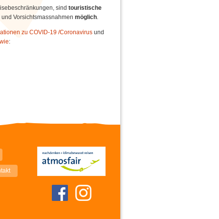
eisebeschränkungen, sind
touristische
en und Vorsichtsmassnahmen
möglich
.
mationen zu COVID-19 /Coronavirus
und
 wie
:
takt