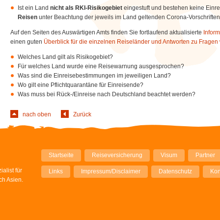
Ist ein Land
nicht als RKI-Risikogebiet
eingestuft und bestehen keine Einr
Reisen
unter Beachtung der jeweils im Land geltenden Corona-Vorschrift
Auf den Seiten des Auswärtigen Amts finden Sie fortlaufend aktualisierte
Infor
einen guten
Überblick für die einzelnen Reiseländer und Antworten zu Fragen
Welches Land gilt als Risikogebiet?
Für welches Land wurde eine Reisewarnung ausgesprochen?
Was sind die Einreisebestimmungen im jeweiligen Land?
Wo gilt eine Pflichtquarantäne für Einreisende?
Was muss bei Rück-/Einreise nach Deutschland beachtet werden?
nach oben
Zurück
Navigation
Startseite
Reiseversicherung
Visum
Partner
überspringen
alist für
Links
Impressum/Disclaimer
Datenschutz
Kon
ch Asien.