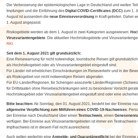
Die Verbesserung der epidemiologischen Lage in Deutschland und weiten Tei
Impfungen und die Einführung des
Digital COVID-Certificates (DCC)
zum 1. Ju
August ist ausserdem die
neue Einreiseverordnung
in Kraft getreten. Daher
1. August angepasst.
Risikogebiete werden ab dem 1. August in zwei Kategorien ausgewiesen:
Hoch
Virusvariantengebiete
. Die aktuellen Hochrisikogebiete und Virusvariantenge
RKI
.
Seit dem 1. August 2021 gilt grundsätzlich:
Eine Reisewarnung für nicht notwendige, touristische Reisen gilt grundsätzlic
als Hochrisikogebiet oder als Virusvariantengebiet eingestuft sind.
Für Länder mit erheblichen Einschränkungen im Reiseverkehr und in der Bewe
als Risikogebiet von nicht notwendigen Reisen abgeraten.
Für EU-Länder/Regionen, für Schengen-assozierte Länder/Regionen (Schweiz,
für Drittstaaten ohne Reisebeschränkungen wird zu besonderer Vorsicht geraten
Hochrisikogebiet oder Virusvariantengebiet eingestuft sind oder eine sicherhei
Bitte beachten:
Ab Sonntag, den 01. August 2021, besteht bei der Einreise na
allgemeine Verpflichtung zum Mitführen eines COVID-19-Nachweises
. Pers
der Einreise nach Deutschland über einen
Testnachweis
, einen
Genesenenn
verfügen. Bei Einreise aus Virusvariantengebieten ist immer ein Testnachwei
Impfnachweis ist in diesem Fall nicht ausreichend.
Auch gelten weiterhin eine
Anmelde- und Quarantänepflicht
bei der Einreise 