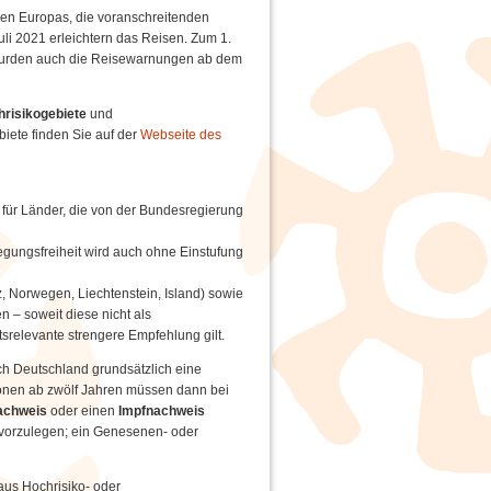
len Europas, die voranschreitenden
li 2021 erleichtern das Reisen. Zum 1.
 wurden auch die Reisewarnungen ab dem
risikogebiete
und
biete finden Sie auf der
Webseite des
h für Länder, die von der Bundesregierung
gungsfreiheit wird auch ohne Einstufung
 Norwegen, Liechtenstein, Island) sowie
 – soweit diese nicht als
tsrelevante strengere Empfehlung gilt.
ch Deutschland grundsätzlich eine
onen ab zwölf Jahren müssen dann bei
achweis
oder einen
Impfnachweis
s vorzulegen; ein Genesenen- oder
aus Hochrisiko- oder