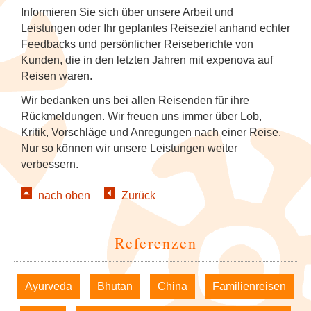
Tanzfestival in Khajuraho
NEU: Mit den Mekong Eyes Schiffen
Diverses
Kambodscha
Sehenswertes
Familienreise Sri Lanka
5
Informieren Sie sich über unsere Arbeit und
durchs Mekong-Delta
Kunst & Handwerk
Wellness & Entspannung auf Sri Lanka
NEU: Schlemmerreise Thailand
NEU: Traumhaftes Thailand
NEU: Indonesien
1
Leistungen oder Ihr geplantes Reiseziel anhand echter
Kandy Esala Perahera Sri Lanka
Laos
Familienreise Thailand
5
Feedbacks und persönlicher Reiseberichte von
NEU: Flusskreuzfahrt mit der RV River
Luxusreisen
Thailand: Streetfood, Rooftops und Flip-
Japan
7
Kunden, die in den letzten Jahren mit expenova auf
Kwai
Flops
Myanmar (Burma)
5
Reisen waren.
Schiffsreisen und Fluss-
Korea (Südkorea)
9
Wir bedanken uns bei allen Reisenden für ihre
Hausboot-Kreuzfahrt auf den
Kreuzfahrten
Vietnam für Geniesser
Nepal
5
Backwaters
Rückmeldungen. Wir freuen uns immer über Lob,
Mongolei
Kritik, Vorschläge und Anregungen nach einer Reise.
Spirituelle Reisen
4
Sri Lanka
4
Nur so können wir unsere Leistungen weiter
Flusskreuzfahrt auf dem Brahmaputra
Myanmar (Burma)
verbessern.
Tee & Gewürze
4
Südkorea
4
Nepal
nach oben
Zurück
Zugreisen
3
Thailand
6
Spirituelle Reisen
Referenzen
Vietnam
5
Sri Lanka
Navigation
Ayurveda
Bhutan
China
Familienreisen
überspringen
Thailand