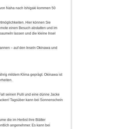
, von Naha nach Ishigaki kommen 50
ortmöglichkeiten. Hier können Sie
omote einen Besuch abstatten und im
baumeln lassen und die kleine Insel
pannen – auf den Inseln Okinawa und
ährig mildem Klima geprägt. Okinawa ist
rheiten.
 Fall seinen Pulli und eine dünne Jacke
acken! Tagsüber kann bei Sonnenschein
me die im Herbst ihre Blätter
entlich angenehmer. Es kann bei