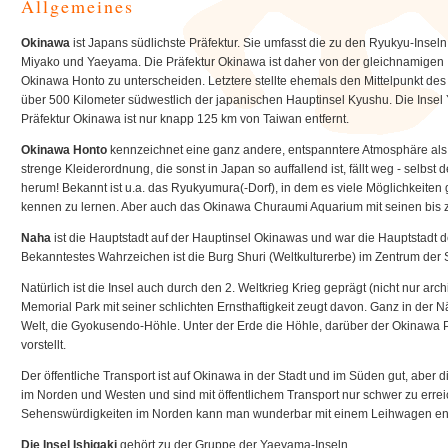
Allgemeines
Okinawa
ist Japans südlichste Präfektur. Sie umfasst die zu den Ryukyu-Ins
Miyako und Yaeyama. Die Präfektur Okinawa ist daher von der gleichnamigen
Okinawa Honto zu unterscheiden. Letztere stellte ehemals den Mittelpunkt des
über 500 Kilometer südwestlich der japanischen Hauptinsel Kyushu. Die Inse
Präfektur Okinawa ist nur knapp 125 km von Taiwan entfernt.
Okinawa Honto
kennzeichnet eine ganz andere, entspanntere Atmosphäre als 
strenge Kleiderordnung, die sonst in Japan so auffallend ist, fällt weg - selbs
herum! Bekannt ist u.a. das Ryukyumura(-Dorf), in dem es viele Möglichkeiten 
kennen zu lernen. Aber auch das Okinawa Churaumi Aquarium mit seinen bis z
Naha
ist die Hauptstadt auf der Hauptinsel Okinawas und war die Hauptstadt 
Bekanntestes Wahrzeichen ist die Burg Shuri (Weltkulturerbe) im Zentrum der S
Natürlich ist die Insel auch durch den 2. Weltkrieg Krieg geprägt (nicht nur ar
Memorial Park mit seiner schlichten Ernsthaftigkeit zeugt davon. Ganz in der N
Welt, die Gyokusendo-Höhle. Unter der Erde die Höhle, darüber der Okinawa 
vorstellt.
Der öffentliche Transport ist auf Okinawa in der Stadt und im Süden gut, aber
im Norden und Westen und sind mit öffentlichem Transport nur schwer zu errei
Sehenswürdigkeiten im Norden kann man wunderbar mit einem Leihwagen en
Die Insel Ishigaki
gehört zu der Gruppe der Yaeyama-Inseln.