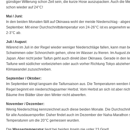
günstiger Witterung schon Zeit sein, die kurze Hose auszupacken. Auch die Me
schon wieder auf 24°C!
Mai / Juni:
In den beiden Monaten fällt auf Okinawa wohl der meiste Niederschlag - abg
September. Mit einer Durchschnittstemperatur von 24-26°C ist es angenehm wa
2-3°C ab.
Juli / August
:
Wärend im Juli in der Regel wieder weniger Niederschläge fallen, kann man b
Schwimmen oder Schnorcheln gehen, ohne im Wasser zu frieren. Im August zie
Japan. Aber nicht jeder Taifun geht auch direkt über Okinawa. Gerade in den le
Taifune weit südlicher vorbeiziehen oder auch vorher Richtung Tokyo abziehe
Klimawandel zuzuschreiben.
September / Oktober:
Im September klingt langsam die Taifunsaison aus. Die Temperaturen werden l
Regel beginnt ein niederschlagsarmer Herbst. Vom Herbst an sich ist aber nicht
Bäume ihre Blätter über den Winter nicht abwerfen.
November / Dezember:
Wenig Niederschlag kennzeichnet auch diese beiden Monate. Die Durchschnitts
für alle Ausdauersportler. Daher findet auch im Dezember der Naha-Marathon st
Temperaturen um die 20°C gemessen wurden.
Die
Wassertemperatur
liegt bei beiden Inseln nie unter 23 Grad!