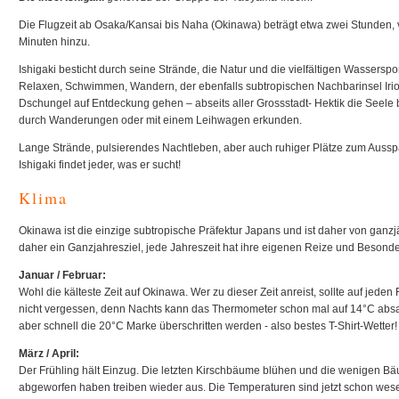
Die Flugzeit ab Osaka/Kansai bis Naha (Okinawa) beträgt etwa zwei Stunden
Minuten hinzu.
Ishigaki besticht durch seine Strände, die Natur und die vielfältigen Wassersp
Relaxen, Schwimmen, Wandern, der ebenfalls subtropischen Nachbarinsel Iri
Dschungel auf Entdeckung gehen – abseits aller Grossstadt- Hektik die Seele 
durch Wanderungen oder mit einem Leihwagen erkunden.
Lange Strände, pulsierendes Nachtleben, aber auch ruhiger Plätze zum Auss
Ishigaki findet jeder, was er sucht!
Klima
Okinawa ist die einzige subtropische Präfektur Japans und ist daher von ganzj
daher ein Ganzjahresziel, jede Jahreszeit hat ihre eigenen Reize und Besonde
Januar / Februar:
Wohl die kälteste Zeit auf Okinawa. Wer zu dieser Zeit anreist, sollte auf jeden
nicht vergessen, denn Nachts kann das Thermometer schon mal auf 14°C abs
aber schnell die 20°C Marke überschritten werden - also bestes T-Shirt-Wetter!
März / April:
Der Frühling hält Einzug. Die letzten Kirschbäume blühen und die wenigen Bäu
abgeworfen haben treiben wieder aus. Die Temperaturen sind jetzt schon wes