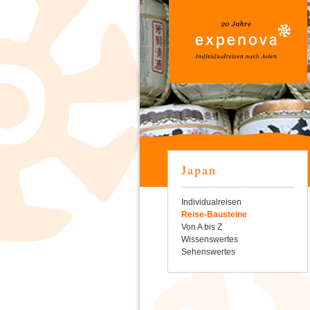
Japan
Navigation
Individualreisen
überspringen
Reise-Bausteine
Von A bis Z
Wissenswertes
Sehenswertes