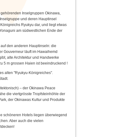
eln gehörenden Inselgruppen Okinawa,
 Inselgruppe und deren Hauptinsel
 Königreichs Ryukyu dar, und liegt etwas
l Yonaguni am südwestlichen Ende der
auf den anderen Hauptinseln: die
t der Gouverneur läuft im Hawaihemd
gibt, alte Architektur und Handwerke
u 5 m grossen Haien ist beeindruckend !
des alten "Ryukyu-Königreiches".
tadt.
chitektonisch) – der Okinawa Peace
ähe die viertgrösste Tropfsteinhöhle der
Park, der Okinawas Kultur und Produkte
 die schöneren Hotels liegen überwiegend
chen. Aber auch die vielen
tdecken!