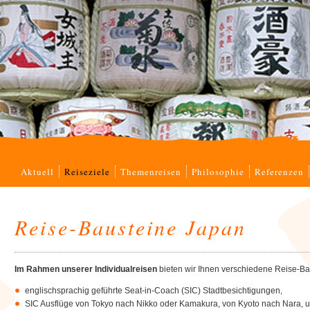
Navigation
Aktuell
Reiseziele
Themenreisen
Philosophie
Referenzen
überspringen
Reise-Bausteine Japan
Im Rahmen unserer Individualreisen
bieten wir Ihnen verschiedene Reise-Bau
englischsprachig geführte Seat-in-Coach (SIC) Stadtbesichtigungen,
SIC Ausflüge von Tokyo nach Nikko oder Kamakura, von Kyoto nach Nara, u.