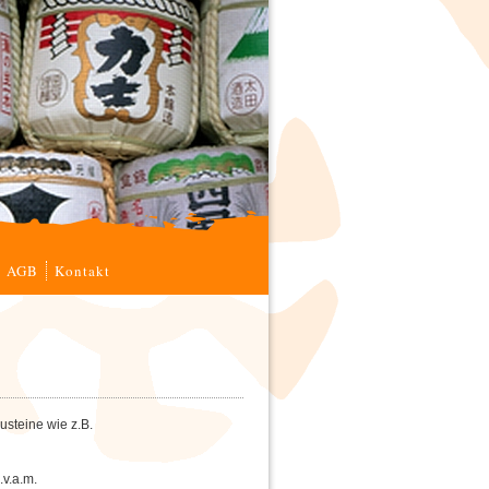
AGB
Kontakt
steine wie z.B.
v.a.m.