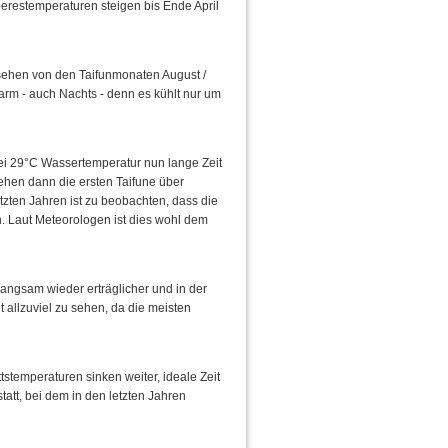
erestemperaturen steigen bis Ende April
esehen von den Taifunmonaten August /
rm - auch Nachts - denn es kühlt nur um
ei 29°C Wassertemperatur nun lange Zeit
hen dann die ersten Taifune über
tzten Jahren ist zu beobachten, dass die
n. Laut Meteorologen ist dies wohl dem
angsam wieder erträglicher und in der
 allzuviel zu sehen, da die meisten
temperaturen sinken weiter, ideale Zeit
att, bei dem in den letzten Jahren