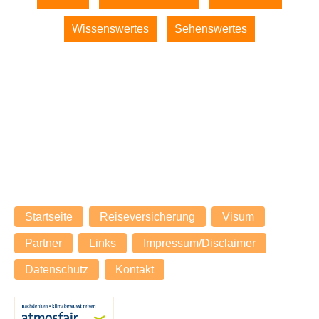
überspringen
Wissenswertes
Sehenswertes
© 2026 expenova Reisen - Kleine Myanmar-Rundreise
expenova - Seit über 20 Jahren Ihr Spezialist für
massgeschneiderte Individualreisen nach Asien.
Navigation
Startseite
Reiseversicherung
Visum
überspringen
Partner
Links
Impressum/Disclaimer
Datenschutz
Kontakt