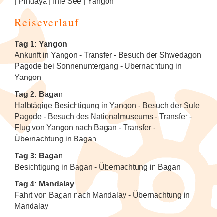
Tanzfestival in Khajuraho
NEU: Mit den Mekong Eyes Schiffen
| Pindaya | Inle See | Yangon
Diverses
Sehenswertes
Familienreise Sri Lanka
durchs Mekong-Delta
Kunst & Handwerk
Wellness & Entspannung auf Sri Lanka
NEU: Schlemmerreise Thailand
NEU: Traumhaftes Thailand
NEU: Indonesien
1
Reiseverlauf
Kandy Esala Perahera Sri Lanka
Familienreise Thailand
NEU: Flusskreuzfahrt mit der RV River
Luxusreisen
Thailand: Streetfood, Rooftops und Flip-
Japan
7
Tag 1: Yangon
Kwai
Flops
Ankunft in Yangon - Transfer - Besuch der Shwedagon
Schiffsreisen und Fluss-
Korea (Südkorea)
9
Pagode bei Sonnenuntergang - Übernachtung in
Hausboot-Kreuzfahrt auf den
Kreuzfahrten
Vietnam für Geniesser
Yangon
Backwaters
Mongolei
Tag 2: Bagan
Spirituelle Reisen
4
Flusskreuzfahrt auf dem Brahmaputra
Halbtägige Besichtigung in Yangon - Besuch der Sule
Myanmar (Burma)
Pagode - Besuch des Nationalmuseums - Transfer -
Tee & Gewürze
4
Flug von Yangon nach Bagan - Transfer -
Nepal
Übernachtung in Bagan
Zugreisen
3
Tag 3: Bagan
Spirituelle Reisen
Besichtigung in Bagan - Übernachtung in Bagan
Sri Lanka
Tag 4: Mandalay
Fahrt von Bagan nach Mandalay - Übernachtung in
Mandalay
Thailand