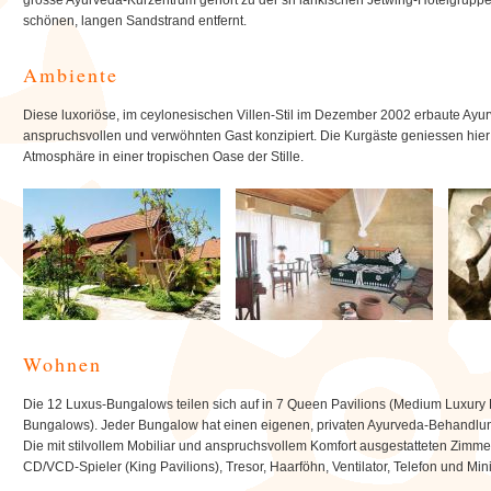
grosse Ayurveda-Kurzentrum gehört zu der sri lankischen Jetwing-Hotelgruppe 
schönen, langen Sandstrand entfernt.
Ambiente
Diese luxoriöse, im ceylonesischen Villen-Stil im Dezember 2002 erbaute Ayu
anspruchsvollen und verwöhnten Gast konzipiert. Die Kurgäste geniessen hier
Atmosphäre in einer tropischen Oase der Stille.
Wohnen
Die 12 Luxus-Bungalows teilen sich auf in 7 Queen Pavilions (Medium Luxury
Bungalows). Jeder Bungalow hat einen eigenen, privaten Ayurveda-Behandlu
Die mit stilvollem Mobiliar und anspruchsvollem Komfort ausgestatteten Zimmer
CD/VCD-Spieler (King Pavilions), Tresor, Haarföhn, Ventilator, Telefon und Min