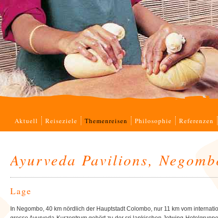
Navigation
Aktuell
Reiseziele
Themenreisen
Philosophie
Referenzen
überspringen
Ayurveda Pavilions, Negomb
Lage
In Negombo, 40 km nördlich der Hauptstadt Colombo, nur 11 km vom internati