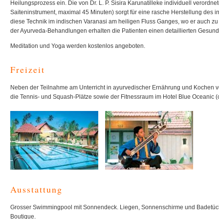
Heilungsprozess ein. Die von Dr. L. P. Sisira Karunatilleke individuell verordne
Saiteninstrument, maximal 45 Minuten) sorgt für eine rasche Herstellung des in
diese Technik im indischen Varanasi am heiligen Fluss Ganges, wo er auch 
der Ayurveda-Behandlungen erhalten die Patienten einen detaillierten Gesundh
Meditation und Yoga werden kostenlos angeboten.
Freizeit
Neben der Teilnahme am Unterricht in ayurvedischer Ernährung und Kochen 
die Tennis- und Squash-Plätze sowie der Fitnessraum im Hotel Blue Oceanic (c
Ausstattung
Grosser Swimmingpool mit Sonnendeck. Liegen, Sonnenschirme und Badetüche
Boutique.