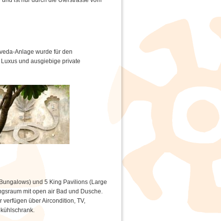
und ist nur durch die Uferstrasse vom
rveda-Anlage wurde für den
 Luxus und ausgiebige private
 Bungalows) und 5 King Pavilions (Large
ngsraum mit open air Bad und Dusche.
 verfügen über Aircondition, TV,
ikühlschrank.