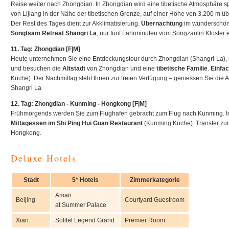
Reise weiter nach Zhongdian. In Zhongdian wird eine tibetische Atmosphäre sp
von Lijiang in der Nähe der tibetischen Grenze, auf einer Höhe von 3.200 m 
Der Rest des Tages dient zur Akklimatisierung.
Übernachtung
im wunderschöne
Songtsam Retreat Shangri La
, nur fünf Fahrminuten vom Songzanlin Kloster e
11. Tag: Zhongdian [F|M]
Heute unternehmen Sie eine Entdeckungstour durch Zhongdian (Shangri-La)
und besuchen die
Altstadt
von Zhongdian und eine
tibetische Familie
.
Einfa
Küche). Der Nachmittag steht Ihnen zur freien Verfügung – geniessen Sie die
Shangri La
12. Tag: Zhongdian - Kunming - Hongkong [F|M]
Frühmorgends werden Sie zum Flughafen gebracht zum Flug nach Kunming. 
Mittagessen im Shi Ping Hui Guan Restaurant
(Kunming Küche). Transfer zum
Hongkong.
Deluxe Hotels
Stadt
5* Hotels
Zimmerkategorie
Aman
Beijing
Courtyard Guestroom
at Summer Palace
Xian
Sofitel Legend Grand
Premier Room