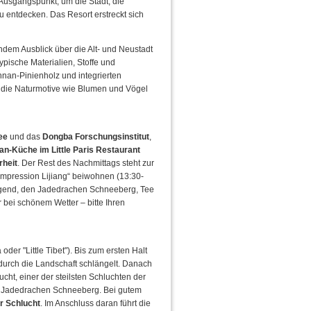
 Ausgangspunkt, um die Stadt, die
 entdecken. Das Resort erstreckt sich
dem Ausblick über die Alt- und Neustadt
pische Materialien, Stoffe und
nan-Pinienholz und integrierten
, die Naturmotive wie Blumen und Vögel
ee
und das
Dongba Forschungsinstitut
,
an-Küche im Little Paris Restaurant
rheit
. Der Rest des Nachmittags steht zur
mpression Lijiang“ beiwohnen (13:30-
egend, den Jadedrachen Schneeberg, Tee
r bei schönem Wetter – bitte Ihren
er "Little Tibet"). Bis zum ersten Halt
urch die Landschaft schlängelt. Danach
lucht, einer der steilsten Schluchten der
m Jadedrachen Schneeberg. Bei gutem
r Schlucht
. Im Anschluss daran führt die