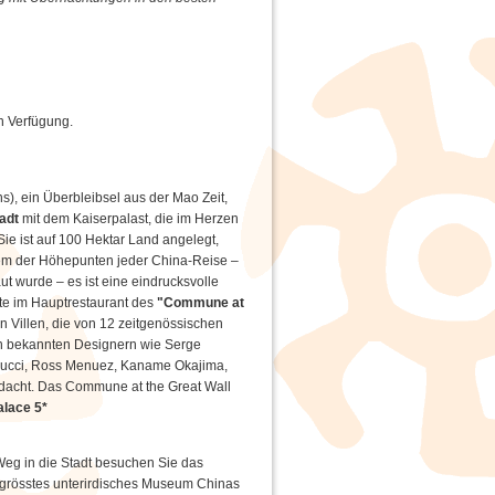
en Verfügung.
), ein Überbleibsel aus der Mao Zeit,
adt
mit dem Kaiserpalast, die im Herzen
 Sie ist auf 100 Hektar Land angelegt,
nem der Höhepunten jeder China-Reise –
ut wurde – es ist eine eindrucksvolle
te im Hauptrestaurant des
"Commune at
 Villen, die von 12 zeitgenössischen
on bekannten Designern wie Serge
Colucci, Ross Menuez, Kaname Okajima,
dacht. Das Commune at the Great Wall
lace 5*
eg in die Stadt besuchen Sie das
s grösstes unterirdisches Museum Chinas