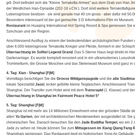
gilt. Dort befindet sich die "Kleine Terrakotta-Armee" aus dem Grab von Han Jin
der Westlichen Han-Dynastie (202-16 v.Chr.). Dort sind weitere Terrakottafigur
Lebensgrösse besitzen - sie sind gerade mal 40 cm gross - aber dafür mit 50.
Besonders interessant ist der gut gemachte 3-D Informations-Film im Museum
Restaurant
im Huaqing International Hot Spring Resort & Spa geniessen Sie 
Szechuan und der Region.
Anschliessend Ausflug zu einem der bedeutendsten archäologischen Funden u
über 6.000 lebensgrosse Terrakotta Krieger und Pferde, formiert in der Schlac
Übernachtung im Sofitel Legend Grand
. Das 5-Sterne Haus liegt direkt im H
Gartenanlage. Es wurde komplett renoviert und in ein ultramodernes Luxushot
Trommelturm, die Grosse Moschee und das Stelenwald Museum sind ganz in 
4. Tag: Xian - Shanghai
[F|M]
Vormittags besichtigen Sie die
Grosse Wildganspagode
und die
alte Stadtma
lokale Spezialität
Jaozi
, lecker gefüllte kleine Teigtaschen. Anschliessend Tr
Shanghai. Der Transfer zum Hotel wird mit dem
Transrapid
(1. Klasse) und d
Übernachtung in Shanghai im Fairmont Peace Hotel 5*
5. Tag: Shanghai [F|M]
Shanghai ist mit mehr als 14 Millionen Einwohnern eine der grössten Städte d
alten
Yu Garten
, der mit architektonischen Meisterwerken ausgestattet ist. Si
chinesischen Tee. Danach besuchen Sie den
Jade Buddha Tempel
, wo ein 2
Jade zu sehen ist. Heute können Sie zum
Mittagessen im Xiang Qiang Fang 
Shanghais geniessen. Das Restaurant liegt im historischen Yong An Gebäude, 