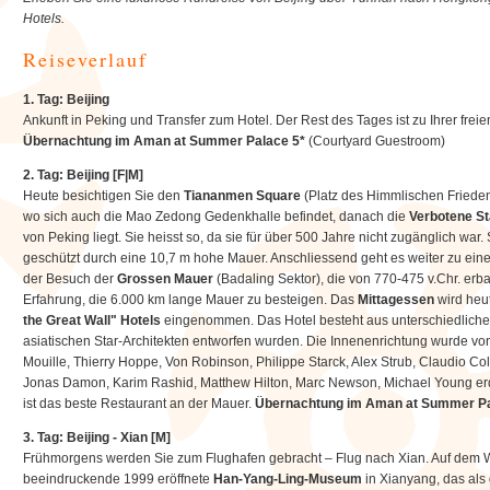
Hotels.
Reiseverlauf
1. Tag: Beijing ­
Ankunft in Peking und Transfer zum Hotel. Der Rest des Tages ist zu Ihrer frei
Übernachtung im Aman at Summer Palace 5*
(Courtyard Guestroom)
2. Tag: Beijing [F|M]
Heute besichtigen Sie den
Tiananmen Square
(Platz des Himmlischen Friedens
wo sich auch die Mao Zedong Gedenkhalle befindet, danach die
Verbotene St
von Peking liegt. Sie heisst so, da sie für über 500 Jahre nicht zugänglich war.
geschützt durch eine 10,7 m hohe Mauer. Anschliessend geht es weiter zu ei
der Besuch der
Grossen Mauer
(Badaling Sektor), die von 770-475 v.Chr. erba
Erfahrung, die 6.000 km lange Mauer zu besteigen. Das
Mittagessen
wird heu
the Great Wall" Hotels
eingenommen. Das Hotel besteht aus unterschiedlichen
asiatischen Star-Architekten entworfen wurden. Die Innenenrichtung wurde v
Mouille, Thierry Hoppe, Von Robinson, Philippe Starck, Alex Strub, Claudio 
Jonas Damon, Karim Rashid, Matthew Hilton, Marc Newson, Michael Young er
ist das beste Restaurant an der Mauer.
Übernachtung im Aman at Summer Pa
3. Tag: Beijing - Xian [M]
Frühmorgens werden Sie zum Flughafen gebracht – Flug nach Xian. Auf dem W
beeindruckende 1999 eröffnete
Han-Yang-Ling-Museum
in Xianyang, das al