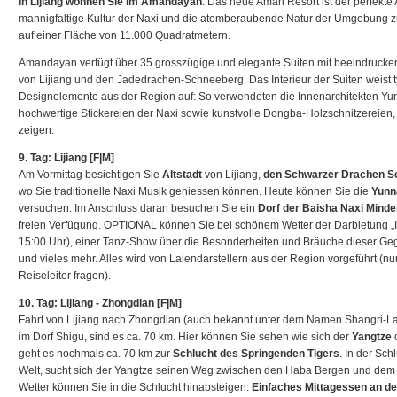
In Lijiang wohnen Sie im Amandayan
. Das neue Aman Resort ist der perfekte
mannigfaltige Kultur der Naxi und die atemberaubende Natur der Umgebung zu
auf einer Fläche von 11.000 Quadratmetern.
Amandayan verfügt über 35 grosszügige und elegante Suiten mit beeindrucken
von Lijiang und den Jadedrachen-Schneeberg. Das Interieur der Suiten weist ty
Designelemente aus der Region auf: So verwendeten die Innenarchitekten Yun
hochwertige Stickereien der Naxi sowie kunstvolle Dongba-Holzschnitzereien
zeigen.
9. Tag: Lijiang [F|M]
Am Vormittag besichtigen Sie
Altstadt
von Lijiang,
den Schwarzer Drachen S
wo Sie traditionelle Naxi Musik geniessen können. Heute können Sie die
Yunn
versuchen. Im Anschluss daran besuchen Sie ein
Dorf der Baisha Naxi Minde
freien Verfügung. OPTIONAL können Sie bei schönem Wetter der Darbietung „I
15:00 Uhr), einer Tanz-Show über die Besonderheiten und Bräuche dieser G
und vieles mehr. Alles wird von Laiendarstellern aus der Region vorgeführt (nu
Reiseleiter fragen).
10. Tag: Lijiang - Zhongdian [F|M]
Fahrt von Lijiang nach Zhongdian (auch bekannt unter dem Namen Shangri-La od
im Dorf Shigu, sind es ca. 70 km. Hier können Sie sehen wie sich der
Yangtze
d
geht es nochmals ca. 70 km zur
Schlucht des Springenden Tigers
. In der Sch
Welt, sucht sich der Yangtze seinen Weg zwischen den Haba Bergen und de
Wetter können Sie in die Schlucht hinabsteigen.
Einfaches Mittagessen an de