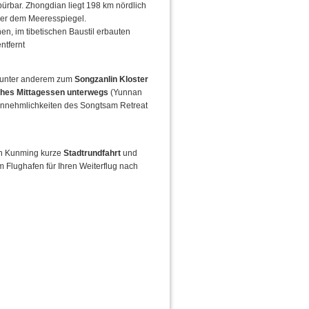
ürbar. Zhongdian liegt 198 km nördlich
über dem Meeresspiegel.
n, im tibetischen Baustil erbauten
ntfernt
, unter anderem zum
Songzanlin Kloster
ches Mittagessen unterwegs
(Yunnan
 Annehmlichkeiten des Songtsam Retreat
In Kunming kurze
Stadtrundfahrt
und
 Flughafen für Ihren Weiterflug nach