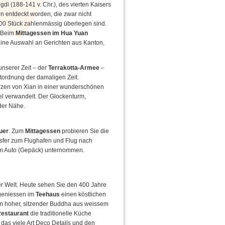
gdi (188-141 v. Chr.), des vierten Kaisers
en entdeckt worden, die zwar nicht
000 Stück zahlenmässig überlegen sind.
. Beim
Mittagessen im Hua Yuan
eine Auswahl an Gerichten aus Kanton,
nserer Zeit – der
Terrakotta-Armee
–
htordnung der damaligen Zeit.
erzen von Xian in einer wunderschönen
el verwandelt. Der Glockenturm,
der Nähe.
uer
. Zum
Mittagessen
probieren Sie die
ansfer zum Flughafen und Flug nach
em Auto (Gepäck) unternommen.
er Welt. Heute sehen Sie den 400 Jahre
e geniessen im
Teehaus
einen köstlichen
 m hoher, sitzender Buddha aus weissem
Restaurant
die traditionelle Küche
das viele Art Deco Details und den