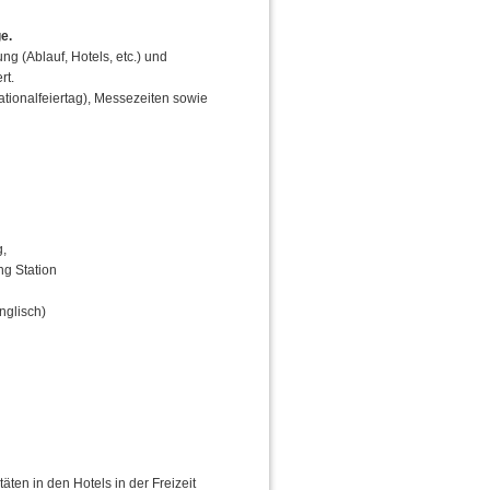
e.
ng (Ablauf, Hotels, etc.) und
rt.
tionalfeiertag), Messezeiten sowie
g,
ng Station
nglisch)
en in den Hotels in der Freizeit