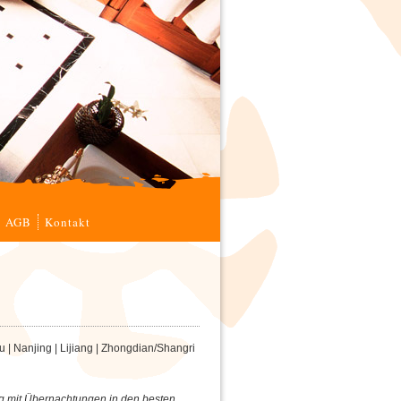
AGB
Kontakt
u | Nanjing | Lijiang | Zhongdian/Shangri
g mit Übernachtungen in den besten