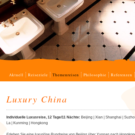
Navigation
Aktuell
Reiseziele
Themenreisen
Philosophie
Referenzen
überspringen
Luxury China
Individuelle Luxusreise, 12 Tage/11 Nächte:
Beijing | Xian | Shanghai | Suzho
La | Kunming | Hongkong
Erleben Sie eine luxuriöse Rundreise von Beijing über Yunnan nach Hongkon