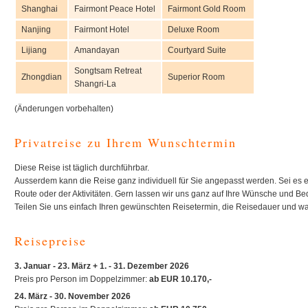
Shanghai
Fairmont Peace Hotel
Fairmont Gold Room
Nanjing
Fairmont Hotel
Deluxe Room
Lijiang
Amandayan
Courtyard Suite
Songtsam Retreat
Zhongdian
Superior Room
Shangri-La
(Änderungen vorbehalten)
Privatreise zu Ihrem Wunschtermin
Diese Reise ist täglich durchführbar.
Ausserdem kann die Reise ganz individuell für Sie angepasst werden. Sei es 
Route oder der Aktivitäten. Gern lassen wir uns ganz auf Ihre Wünsche und Bed
Teilen Sie uns einfach Ihren gewünschten Reisetermin, die Reisedauer und wa
Reisepreise
3. Januar - 23. März + 1. - 31. Dezember 2026
Preis pro Person im Doppelzimmer:
ab EUR 10.170,-
24. März - 30. November 2026