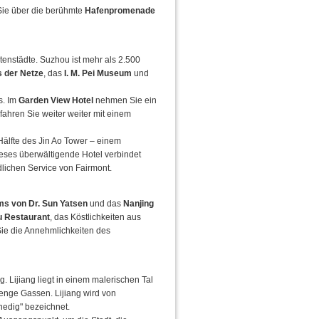
Sie über die berühmte
Hafenpromenade
enstädte. Suzhou ist mehr als 2.500
s der Netze
, das
I. M. Pei Museum
und
s. Im
Garden View Hotel
nehmen Sie ein
ahren Sie weiter weiter mit einem
Hälfte des Jin Ao Tower – einem
ieses überwältigende Hotel verbindet
lichen Service von Fairmont.
s von Dr. Sun Yatsen
und das
Nanjing
u Restaurant
, das Köstlichkeiten aus
Sie die Annehmlichkeiten des
 Lijiang liegt in einem malerischen Tal
 enge Gassen. Lijiang wird von
nedig" bezeichnet.