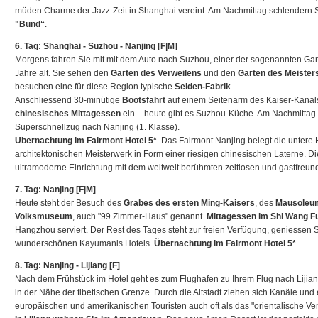
müden Charme der Jazz-Zeit in Shanghai vereint. Am Nachmittag schlendern 
"Bund“
.
6. Tag: Shanghai - Suzhou - Nanjing [F|M]
Morgens fahren Sie mit mit dem Auto nach Suzhou, einer der sogenannten Gart
Jahre alt. Sie sehen den
Garten des Verweilens
und den
Garten des Meister
besuchen eine für diese Region typische
Seiden-Fabrik
.
Anschliessend 30-minütige
Bootsfahrt
auf einem Seitenarm des Kaiser-Kanal
chinesisches Mittagessen
ein – heute gibt es Suzhou-Küche. Am Nachmittag f
Superschnellzug nach Nanjing (1. Klasse).
Übernachtung im Fairmont Hotel 5*
. Das Fairmont Nanjing belegt die untere 
architektonischen Meisterwerk in Form einer riesigen chinesischen Laterne. D
ultramoderne Einrichtung mit dem weltweit berühmten zeitlosen und gastfreund
7. Tag: Nanjing [F|M]
Heute steht der Besuch des
Grabes des ersten Ming-Kaisers
, des
Mausoleum
Volksmuseum
, auch "99 Zimmer-Haus" genannt.
Mittagessen im Shi Wang F
Hangzhou serviert. Der Rest des Tages steht zur freien Verfügung, geniessen 
wunderschönen Kayumanis Hotels.
Übernachtung im Fairmont Hotel 5*
8. Tag: Nanjing - Lijiang [F]
Nach dem Frühstück im Hotel geht es zum Flughafen zu Ihrem Flug nach Lijiang.
in der Nähe der tibetischen Grenze. Durch die Altstadt ziehen sich Kanäle und
europäischen und amerikanischen Touristen auch oft als das "orientalische Ve