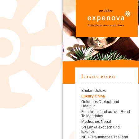
Luxusreisen
Navigation
Bhutan Deluxe
überspringen
Luxury China
Goldenes Dreieck und
Udaipur
Flusskreuzfahrt auf der Road
To Mandalay
Mystisches Nepal
Sri Lanka exotisch und
luxuriös
NEU: Traumhaftes Thailand