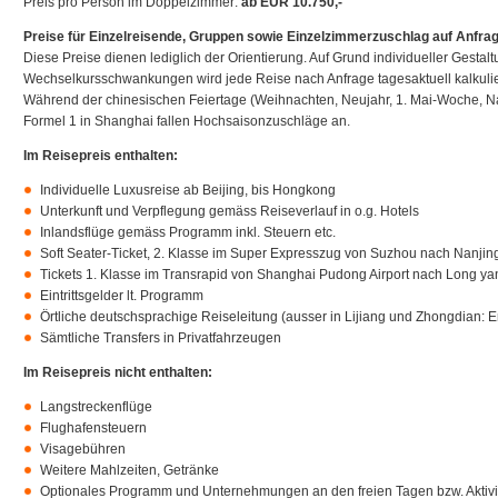
Preis pro Person im Doppelzimmer:
ab EUR 10.750,-
Preise für Einzelreisende, Gruppen sowie Einzelzimmerzuschlag auf Anfrag
Diese Preise dienen lediglich der Orientierung. Auf Grund individueller Gestaltu
Wechselkursschwankungen wird jede Reise nach Anfrage tagesaktuell kalkulie
Während der chinesischen Feiertage (Weihnachten, Neujahr, 1. Mai-Woche, Na
Formel 1 in Shanghai fallen Hochsaisonzuschläge an.
Im Reisepreis enthalten:
Individuelle Luxusreise ab Beijing, bis Hongkong
Unterkunft und Verpflegung gemäss Reiseverlauf in o.g. Hotels
Inlandsflüge gemäss Programm inkl. Steuern etc.
Soft Seater-Ticket, 2. Klasse im Super Expresszug von Suzhou nach Nanjin
Tickets 1. Klasse im Transrapid von Shanghai Pudong Airport nach Long ya
Eintrittsgelder lt. Programm
Örtliche deutschsprachige Reiseleitung (ausser in Lijiang und Zhongdian: E
Sämtliche Transfers in Privatfahrzeugen
Im Reisepreis nicht enthalten:
Langstreckenflüge
Flughafensteuern
Visagebühren
Weitere Mahlzeiten, Getränke
Optionales Programm und Unternehmungen an den freien Tagen bzw. Aktivität