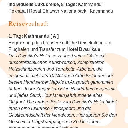
Tanzfestival in Khajuraho
NEU: Mit den Mekong Eyes Schiffen
Diverses
Kambodscha
Sehenswertes
Familienreise Sri Lanka
5
Individuelle Luxusreise, 8 Tage:
Kathmandu |
durchs Mekong-Delta
Wellness & Entspannung auf Sri Lanka
NEU: Schlemmerreise Thailand
NEU: Indonesien
Pokhara | Royal Chitwan Nationalpark | Kathmandu
Kandy Esala Perahera Sri Lanka
Laos
Familienreise Thailand
5
NEU: Flusskreuzfahrt mit der RV River
Reiseverlauf:
Thailand: Streetfood, Rooftops und Flip-
Japan
Kwai
Flops
Myanmar (Burma)
5
1. Tag: Kathmandu [ A ]
Korea (Südkorea)
Hausboot-Kreuzfahrt auf den
Begrüssung durch unsere örtliche Reiseleitung am
Vietnam für Geniesser
Nepal
5
Backwaters
Flughafen und Transfer zum
Hotel Dwarika's.
Mongolei
Das Dwarika’s Hotel verzaubert seine Gäste mit
Sri Lanka
4
Flusskreuzfahrt auf dem Brahmaputra
ausserordentlichen Kunstwerken, komplizierten
Myanmar (Burma)
Holzschnitzereien und Terrakotta-Arbeiten, die
Südkorea
4
insgesamt mehr als 10 Millionen Arbeitsstunden der
Nepal
besten Handwerker Nepals in Anspruch genommen
Thailand
6
haben. Jeder Ziegelstein ist in Handarbeit hergestellt
Spirituelle Reisen
und jedes Stück Holz ist ein jahrhunderte altes
Original. Die andere Seite vom Dwarika’s Hotel bietet
Vietnam
5
Sri Lanka
Ihnen eine luxuriöse Atmosphäre und die
Gastfreundschaft der Nepalesen. Hier spüren Sie den
Geist einer längst vergangenen Zeit in einem
Thailand