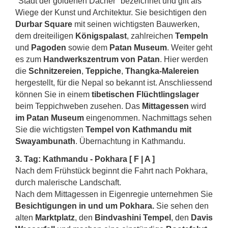
"Stadt der goldenen Dächer" bezeichnet und gilt als
Wiege der Kunst und Architektur. Sie besichtigen den
Durbar Square
mit seinen wichtigsten Bauwerken,
dem dreiteiligen
Königspalast
, zahlreichen
Tempeln
und
Pagoden
sowie dem
Patan Museum
. Weiter geht
es zum
Handwerkszentrum von Patan
. Hier werden
die
Schnitzereien
,
Teppiche
,
Thangka-Malereien
hergestellt, für die Nepal so bekannt ist. Anschliessend
können Sie in einem
tibetischen Flüchtlingslager
beim Teppichweben zusehen. Das
Mittagessen
wird
im Patan Museum
eingenommen. Nachmittags sehen
Sie die wichtigsten
Tempel von Kathmandu mit
Swayambunath
. Übernachtung in Kathmandu.
3. Tag: Kathmandu - Pokhara [ F | A ]
Nach dem Frühstück beginnt die Fahrt nach Pokhara,
durch malerische Landschaft.
Nach dem Mittagessen in Eigenregie unternehmen Sie
Besichtigungen in und um Pokhara.
Sie sehen den
alten
Marktplatz
, den
Bindvashini Tempel
, den
Davis