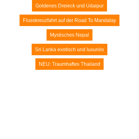
Goldenes Dreieck und Udaipur
Flusskreuzfahrt auf der Road To Mandalay
Mystisches Nepal
Sri Lanka exotisch und luxuriös
NEU: Traumhaftes Thailand
© 2026 expenova Reisen - Nepal Deluxe: Mystisches
Königreich auf dem Dach der Welt
expenova - Seit über 20 Jahren Ihr Spezialist für
massgeschneiderte Individualreisen nach Asien.