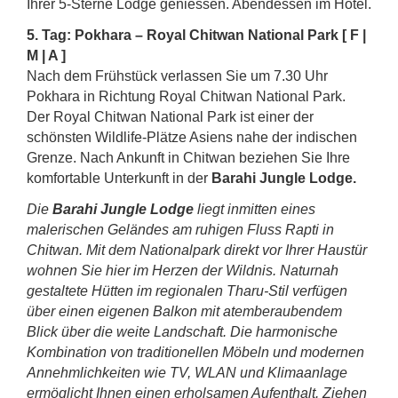
Ihrer 5-Sterne Lodge geniessen. Abendessen im Hotel.
5. Tag: Pokhara – Royal Chitwan National Park [ F |
M | A ]
Nach dem Frühstück verlassen Sie um 7.30 Uhr
Pokhara in Richtung Royal Chitwan National Park.
Der Royal Chitwan National Park ist einer der
schönsten Wildlife-Plätze Asiens nahe der indischen
Grenze. Nach Ankunft in Chitwan beziehen Sie Ihre
komfortable Unterkunft in der
Barahi Jungle Lodge.
Die
Barahi Jungle Lodge
liegt inmitten eines
malerischen Geländes am ruhigen Fluss Rapti in
Chitwan. Mit dem Nationalpark direkt vor Ihrer Haustür
wohnen Sie hier im Herzen der Wildnis. Naturnah
gestaltete Hütten im regionalen Tharu-Stil verfügen
über einen eigenen Balkon mit atemberaubendem
Blick über die weite Landschaft. Die harmonische
Kombination von traditionellen Möbeln und modernen
Annehmlichkeiten wie TV, WLAN und Klimaanlage
ermöglicht Ihnen einen erholsamen Aufenthalt. Ziehen