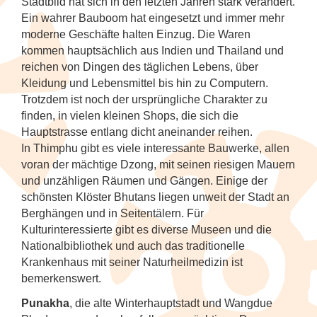
Tanzfestival in Khajuraho
NEU: Mit den Mekong Eyes Schiffen
Stadtbild hat sich in den letzten Jahren stark verändert.
Diverses
Sehenswertes
Familienreise Sri Lanka
durchs Mekong-Delta
Ein wahrer Bauboom hat eingesetzt und immer mehr
Kunst & Handwerk
Wellness & Entspannung auf Sri Lanka
NEU: Schlemmerreise Thailand
NEU: Traumhaftes Thailand
NEU: Indonesien
1
moderne Geschäfte halten Einzug. Die Waren
Kandy Esala Perahera Sri Lanka
Familienreise Thailand
kommen hauptsächlich aus Indien und Thailand und
NEU: Flusskreuzfahrt mit der RV River
Luxusreisen
Thailand: Streetfood, Rooftops und Flip-
Japan
7
Kwai
reichen von Dingen des täglichen Lebens, über
Flops
Kleidung und Lebensmittel bis hin zu Computern.
Schiffsreisen und Fluss-
Korea (Südkorea)
9
Trotzdem ist noch der ursprüngliche Charakter zu
Hausboot-Kreuzfahrt auf den
Kreuzfahrten
Vietnam für Geniesser
finden, in vielen kleinen Shops, die sich die
Backwaters
Mongolei
Hauptstrasse entlang dicht aneinander reihen.
Spirituelle Reisen
4
In Thimphu gibt es viele interessante Bauwerke, allen
Flusskreuzfahrt auf dem Brahmaputra
Myanmar (Burma)
voran der mächtige Dzong, mit seinen riesigen Mauern
Tee & Gewürze
4
und unzähligen Räumen und Gängen. Einige der
Nepal
schönsten Klöster Bhutans liegen unweit der Stadt an
Zugreisen
3
Berghängen und in Seitentälern. Für
Kulturinteressierte gibt es diverse Museen und die
Spirituelle Reisen
Nationalbibliothek und auch das traditionelle
Krankenhaus mit seiner Naturheilmedizin ist
Sri Lanka
bemerkenswert.
Thailand
Punakha
, die alte Winterhauptstadt und Wangdue