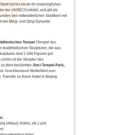
adt hat bis heute ihr ursprüngliches
be der UNSECO erklärt, und gilt als
nden den mittelalterlichen Stadtkern mit
t der Ming- und Qing-Dynastie.
ddhistischen Tempel
(Tempel des
n buddhistischen Skulpturen, die aus
ulpturen sind 1.566 Figuren gut
s schön ist die Skulptur des
ie zu dem berühmten
Jinci-Tempel-Park,
d. Anschliessend Weiterfahrt zum
 Transfer zu Ihrem Hotel in Beijing.
e.
ng (Ablauf, Hotels, etc.) und
rt.
ionalfeiertag) fallen