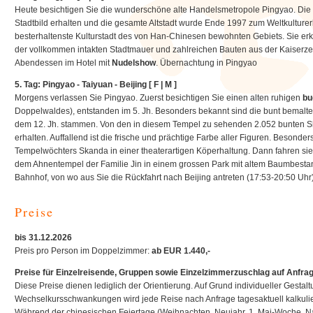
Heute besichtigen Sie die wunderschöne alte Handelsmetropole Pingyao. Die St
Stadtbild erhalten und die gesamte Altstadt wurde Ende 1997 zum Weltkulturer
besterhaltenste Kulturstadt des von Han-Chinesen bewohnten Gebiets. Sie erku
der vollkommen intakten Stadtmauer und zahlreichen Bauten aus der Kaiserzei
Abendessen im Hotel mit
Nudelshow
. Übernachtung in Pingyao
5. Tag:
Pingyao -
Taiyuan - Beijing [ F | M ]
Morgens verlassen Sie Pingyao. Zuerst besichtigen Sie einen alten ruhigen
bu
Doppelwaldes), entstanden im 5. Jh. Besonders bekannt sind die bunt bemalte
dem 12. Jh. stammen. Von den in diesem Tempel zu sehenden 2.052 bunten Sk
erhalten. Auffallend ist die frische und prächtige Farbe aller Figuren. Besonder
Tempelwöchters Skanda in einer theaterartigen Köperhaltung. Dann fahren s
dem Ahnentempel der Familie Jin in einem grossen Park mit altem Baumbestan
Bahnhof, von wo aus Sie die Rückfahrt nach Beijing antreten (17:53-20:50 Uhr).
Preise
bis 31.12.2026
Preis pro Person im Doppelzimmer:
ab EUR 1.440,-
Preise für Einzelreisende, Gruppen sowie Einzelzimmerzuschlag auf Anfrag
Diese Preise dienen lediglich der Orientierung. Auf Grund individueller Gestaltu
Wechselkursschwankungen wird jede Reise nach Anfrage tagesaktuell kalkulie
Während der chinesischen Feiertage (Weihnachten, Neujahr, 1. Mai-Woche, Nat