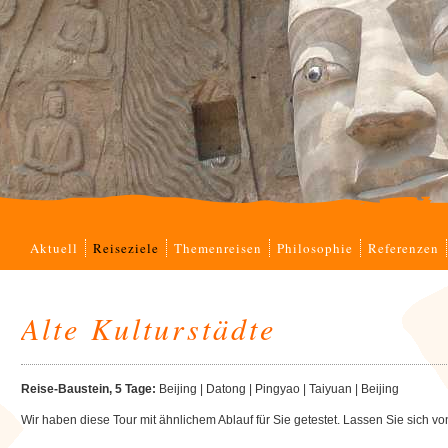
Navigation
Aktuell
Reiseziele
Themenreisen
Philosophie
Referenzen
überspringen
Alte Kulturstädte
Reise-Baustein, 5 Tage:
Beijing | Datong | Pingyao | Taiyuan | Beijing
Wir haben diese Tour mit ähnlichem Ablauf für Sie getestet. Lassen Sie sich 