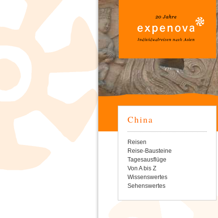
China
Navigation
Reisen
überspringen
Reise-Bausteine
Tagesausflüge
Von A bis Z
Wissenswertes
Sehenswertes