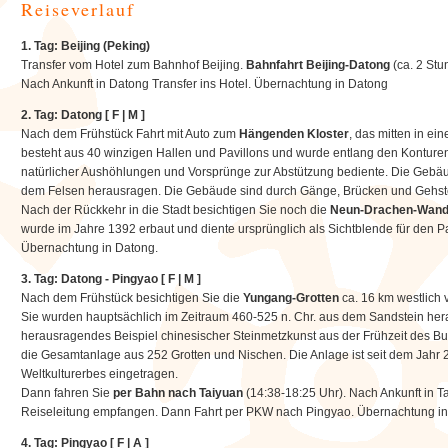
Reiseverlauf
1. Tag: Beijing (Peking)
Transfer vom Hotel zum Bahnhof Beijing.
Bahnfahrt Beijing-Datong
(ca. 2 Stu
Nach Ankunft in Datong Transfer ins Hotel. Übernachtung in Datong
2. Tag: Datong [ F | M ]
Nach dem Frühstück Fahrt mit Auto zum
Hängenden Kloster
, das mitten in e
besteht aus 40 winzigen Hallen und Pavillons und wurde entlang den Konture
natürlicher Aushöhlungen und Vorsprünge zur Abstützung bediente. Die Gebäu
dem Felsen herausragen. Die Gebäude sind durch Gänge, Brücken und Gehst
Nach der Rückkehr in die Stadt besichtigen Sie noch die
Neun-Drachen-Wan
wurde im Jahre 1392 erbaut und diente ursprünglich als Sichtblende für den P
Übernachtung in Datong.
3. Tag: Datong - Pingyao [ F | M ]
Nach dem Frühstück besichtigen Sie die
Yungang-Grotten
ca. 16 km westlich
Sie wurden hauptsächlich im Zeitraum 460-525 n. Chr. aus dem Sandstein hera
herausragendes Beispiel chinesischer Steinmetzkunst aus der Frühzeit des B
die Gesamtanlage aus 252 Grotten und Nischen. Die Anlage ist seit dem Jahr
Weltkulturerbes eingetragen.
Dann fahren Sie
per Bahn nach Taiyuan
(14:38-18:25 Uhr). Nach Ankunft in 
Reiseleitung empfangen. Dann Fahrt per PKW nach Pingyao. Übernachtung i
4. Tag:
Pingyao
[ F | A ]