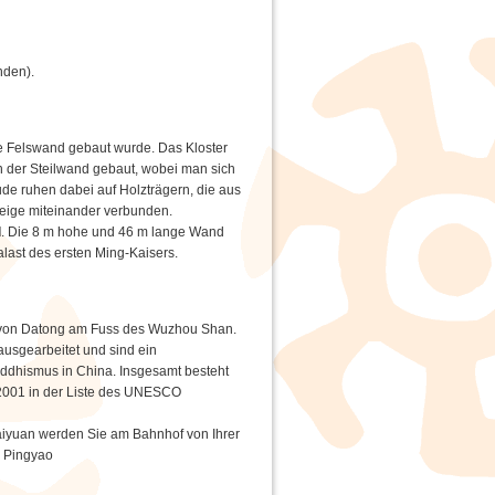
nden).
ine Felswand gebaut wurde. Das Kloster
n der Steilwand gebaut, wobei man sich
de ruhen dabei auf Holzträgern, die aus
eige miteinander verbunden.
d
. Die 8 m hohe und 46 m lange Wand
alast des ersten Ming-Kaisers.
 von Datong am Fuss des Wuzhou Shan.
usgearbeitet und sind ein
uddhismus in China. Insgesamt besteht
 2001 in der Liste des UNESCO
Taiyuan werden Sie am Bahnhof von Ihrer
n Pingyao