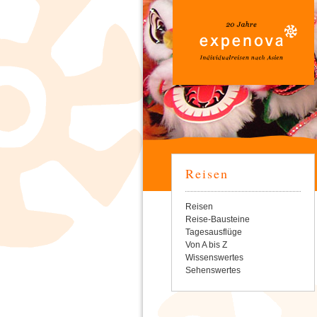
Reisen
Navigation
Reisen
überspringen
Reise-Bausteine
Tagesausflüge
Von A bis Z
Wissenswertes
Sehenswertes