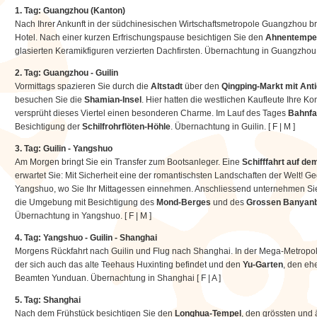
1. Tag: Guangzhou (Kanton)
Nach Ihrer Ankunft in der südchinesischen Wirtschaftsmetropole Guangzhou bring
Hotel. Nach einer kurzen Erfrischungspause besichtigen Sie den
Ahnentempel
glasierten Keramikfiguren verzierten Dachfirsten. Übernachtung in Guangzhou. 
2. Tag: Guangzhou - Guilin
Vormittags spazieren Sie durch die
Altstadt
über den
Qingping-Markt mit Anti
besuchen Sie die
Shamian-Insel
. Hier hatten die westlichen Kaufleute Ihre K
versprüht dieses Viertel einen besonderen Charme. Im Lauf des Tages
Bahnfa
Besichtigung der
Schilfrohrflöten-Höhle
. Übernachtung in Guilin. [ F | M ]
3. Tag: Guilin - Yangshuo
Am Morgen bringt Sie ein Transfer zum Bootsanleger. Eine
Schifffahrt auf de
erwartet Sie: Mit Sicherheit eine der romantischsten Landschaften der Welt! Ge
Yangshuo, wo Sie Ihr Mittagessen einnehmen. Anschliessend unternehmen Sie 
die Umgebung mit Besichtigung des
Mond-Berges
und des
Grossen Banyan
Übernachtung in Yangshuo. [ F | M ]
4. Tag: Yangshuo - Guilin - Shanghai
Morgens Rückfahrt nach Guilin und Flug nach Shanghai. In der Mega-Metropol
der sich auch das alte Teehaus Huxinting befindet und den
Yu-Garten
, den eh
Beamten Yunduan. Übernachtung in Shanghai [ F | A ]
5. Tag: Shanghai
Nach dem Frühstück besichtigen Sie den
Longhua-Tempel
, den grössten und 