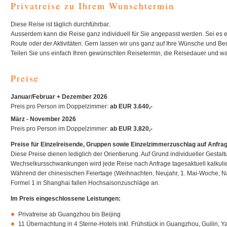
Privatreise zu Ihrem Wunschtermin
Diese Reise ist täglich durchführbar.
Ausserdem kann die Reise ganz individuell für Sie angepasst werden. Sei es 
Route oder der Aktivitäten. Gern lassen wir uns ganz auf Ihre Wünsche und Bed
Teilen Sie uns einfach Ihren gewünschten Reisetermin, die Reisedauer und wa
Preise
Januar/Februar + Dezember 2026
Preis pro Person im Doppelzimmer:
ab EUR 3.640,-
März - November 2026
Preis pro Person im Doppelzimmer:
ab EUR 3.820,-
Preise für Einzelreisende, Gruppen sowie Einzelzimmerzuschlag auf Anfrag
Diese Preise dienen lediglich der Orientierung. Auf Grund individueller Gestaltu
Wechselkursschwankungen wird jede Reise nach Anfrage tagesaktuell kalkulie
Während der chinesischen Feiertage (Weihnachten, Neujahr, 1. Mai-Woche, Na
Formel 1 in Shanghai fallen Hochsaisonzuschläge an.
Im Preis eingeschlossene Leistungen:
Privatreise ab Guangzhou bis Beijing
11 Übernachtung in 4 Sterne-Hotels inkl. Frühstück in Guangzhou, Guilin,