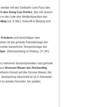
wieder mit der Seilbahn zum Fuss des
h des Hong Cun Dorfes
, das mit seinen
 in die Liste des Weltkulturerbes der
ijing
(ca. 6 Std.). Ankunft in Beijing und
 Friedens
und besichtigen den
men ist die grösste Palastanlage der
endste kaiserliche Tempelanlage der
Oper
. Übernachtung in Peking. [ F | M ]
nz mehrerer Kaiserdynastien und grösste
 zur
Grossen Mauer bei Jinshanling
.
ilbahn hinauf auf die Grosse Mauer, die
 Jinshanling-Abschnitt ist 10,5 Kilometer
t es wieder hinunter. Am späten