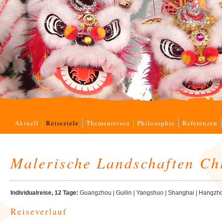
Navigation
Aktuell
Reiseziele
Themenreisen
Philosophie
Referenzen
überspringen
Malerische Landschaften Ch
Individualreise, 12 Tage:
Guangzhou | Guilin | Yangshuo | Shanghai | Hangzho
Reiseverlauf