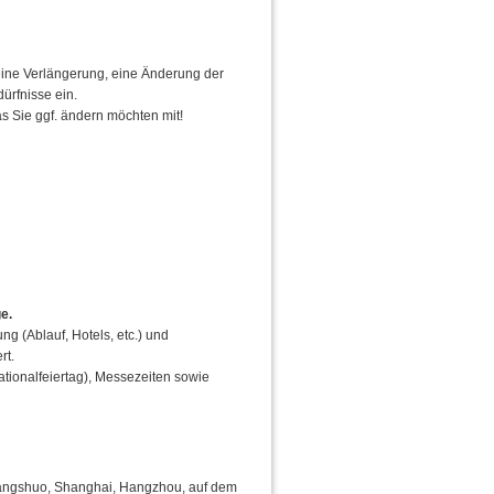
eine Verlängerung, eine Änderung der
ürfnisse ein.
s Sie ggf. ändern möchten mit!
e.
ng (Ablauf, Hotels, etc.) und
rt.
tionalfeiertag), Messezeiten sowie
 Yangshuo, Shanghai, Hangzhou, auf dem