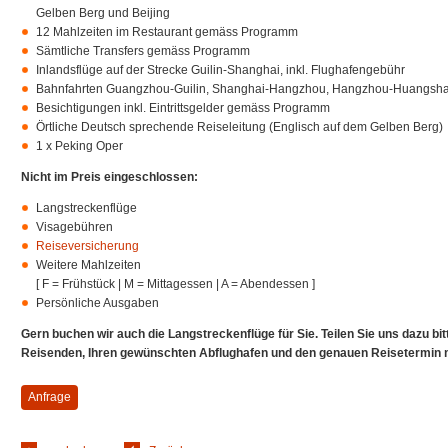
Gelben Berg und Beijing
12 Mahlzeiten im Restaurant gemäss Programm
Sämtliche Transfers gemäss Programm
Inlandsflüge auf der Strecke Guilin-Shanghai, inkl. Flughafengebühr
Bahnfahrten Guangzhou-Guilin, Shanghai-Hangzhou, Hangzhou-Huangshan
Besichtigungen inkl. Eintrittsgelder gemäss Programm
Örtliche Deutsch sprechende Reiseleitung (Englisch auf dem Gelben Berg)
1 x Peking Oper
Nicht im Preis eingeschlossen:
Langstreckenflüge
Visagebühren
Reiseversicherung
Weitere Mahlzeiten
[ F = Frühstück | M = Mittagessen | A = Abendessen ]
Persönliche Ausgaben
Gern buchen wir auch die Langstreckenflüge für Sie.
Teilen Sie uns dazu bi
Reisenden, Ihren gewünschten Abflughafen und den genauen Reisetermin m
Anfrage