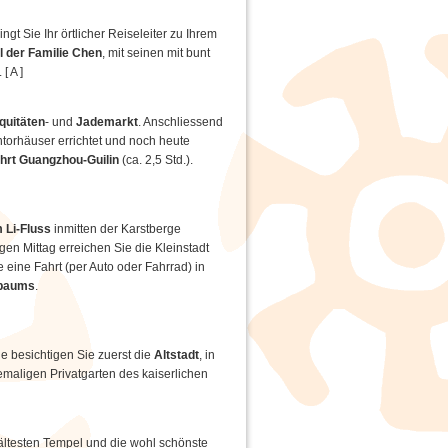
t Sie Ihr örtlicher Reiseleiter zu Ihrem
 der Familie Chen
, mit seinen mit bunt
[ A ]
quitäten
- und
Jademarkt
. Anschliessend
ontorhäuser errichtet und noch heute
hrt Guangzhou-Guilin
(ca. 2,5 Std.).
m Li-Fluss
inmitten der Karstberge
gen Mittag erreichen Sie die Kleinstadt
eine Fahrt (per Auto oder Fahrrad) in
baums
.
e besichtigen Sie zuerst die
Altstadt
, in
emaligen Privatgarten des kaiserlichen
ältesten Tempel und die wohl schönste