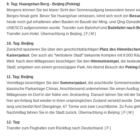
9. Tag: Huangshan Berg - Beijing (Peking)
Morgens können Sie bei klarer Sicht den Sonnenaufgang bewundern bevor es 
Berges hinab geht. Bevor Sie Huangshan verlassen, lohnt sich noch ein
Besuc
heute noch gut erhaltenen alten Bauten im Baustil der Ming- und Qing-Dynastie
UNESCO aufgenommen wurde. Transfer zum Bahnhof und
Bahnfahrt nach Be
Transfer zum Hotel. Übernachtung in Beijing. [ F | M ]
10. Tag: Beijing
Zunächst spazieren Sie über den geschichtsträchtigen
Platz des Himmlischen
Kaiserpalast
. Der auch als "Verbotene Stadt" bekannte Komplex mit 9.000 Räu
Welt. Nach dem Mittagessen besichtigen Sie den
Himmelstempel
, die bedeut
Stadt, umgeben von einem grosszügigen Park. Am Abend Besuch der
Peking 
11. Tag: Beijing
Vormittags besichtigen Sie den
Sommerpalast
, die prachtvolle Sommerreside
klassische Parkanlage Chinas. Anschliessend unternehmen Sie einen Ausflug
Mittagessen im Dorf in der Nähe von Jinshanling. Danach fahren Sie mit der Se
hier am Anfang fast wieder in ihren ursprünglichen Zustand versetzt wurde. Der
lang und besitzt fünf Übergänge, 67 Türme und zwei Leuchttürme. Zu Fuss geh
Nachmittag fahren Sie in die Stadt zurück. Übernachtung in Beijing. [ F | M ]
12. Tag:
Transfer zum Flughafen zum Rückflug nach Deutschland. [ F ]