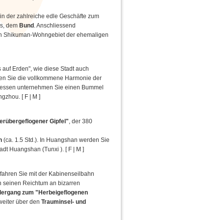
 in der zahlreiche edle Geschäfte zum
is, dem
Bund
. Anschliessend
lten Shikuman-Wohngebiet der ehemaligen
auf Erden", wie diese Stadt auch
en Sie die vollkommene Harmonie der
gessen unternehmen Sie einen Bummel
gzhou. [ F | M ]
rübergeflogener Gipfel"
, der 380
n
(ca. 1.5 Std.). In Huangshan werden Sie
dt Huangshan (Tunxi ). [ F | M ]
ahren Sie mit der Kabinenseilbahn
h seinen Reichtum an bizarren
ergang zum "Herbeigeflogenen
weiter über den
Trauminsel- und