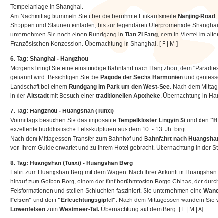
Tempelanlage in Shanghai.
Am Nachmittag bummeln Sie über die berühmte Einkaufsmeile
Nanjing-Road
,
Shoppen und Staunen einladen, bis zur legendären Uferpromenade Shangha
unternehmen Sie noch einen Rundgang in
Tian Zi Fang
, dem In-Viertel im a
Französischen Konzession. Übernachtung in Shanghai. [ F | M ]
6. Tag: Shanghai - Hangzhou
Morgens bringt Sie eine einstündige Bahnfahrt nach Hangzhou, dem "Paradies 
genannt wird. Besichtigen Sie die
Pagode der Sechs Harmonien
und geniess
Landschaft bei einem
Rundgang im Park um den West-See
. Nach dem Mitta
in der
Altstadt
mit Besuch einer
traditionellen Apotheke
. Übernachtung in Han
7. Tag: Hangzhou - Huangshan (Tunxi)
Vormittags besuchen Sie das imposante
Tempelkloster Lingyin Si
und den
"He
exzellente buddhistische Felsskulpturen aus dem 10. - 13. Jh. birgt.
Nach dem Mittagessen Transfer zum Bahnhof und
Bahnfahrt nach Huangsha
von Ihrem Guide erwartet und zu Ihrem Hotel gebracht. Übernachtung in der Sta
8. Tag: Huangshan (Tunxi) - Huangshan Berg
Fahrt zum Huangshan Berg mit dem Wagen. Nach Ihrer Ankunft in Huangshan f
hinauf zum Gelben Berg, einem der fünf berühmtesten Berge Chinas, der durc
Felsformationen und steilen Schluchten fasziniert. Sie unternehmen eine
Wand
Felsen"
und dem
"Erleuchtungsgipfel"
. Nach dem Mittagessen wandern Sie 
Löwenfelsen
zum
Westmeer-Tal.
Übernachtung auf dem Berg. [ F | M | A]