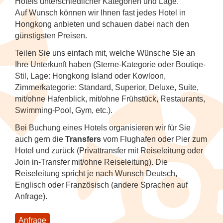
Tanzfestival in Khajuraho
NEU: Mit den Mekong Eyes Schiffen
Hotels unterschiedlicher Kategorien und Lage.
Diverses
Familienreise Sri Lanka
durchs Mekong-Delta
Auf Wunsch können wir Ihnen fast jedes Hotel in
Kunst & Handwerk
Wellness & Entspannung auf Sri Lanka
NEU: Schlemmerreise Thailand
NEU: Traumhaftes Thailand
NEU: Indonesien
1
Hongkong anbieten und schauen dabei nach den
Kandy Esala Perahera Sri Lanka
Familienreise Thailand
günstigsten Preisen.
NEU: Flusskreuzfahrt mit der RV River
Luxusreisen
Thailand: Streetfood, Rooftops und Flip-
Japan
7
Kwai
Flops
Teilen Sie uns einfach mit, welche Wünsche Sie an
Schiffsreisen und Fluss-
Korea (Südkorea)
9
Ihre Unterkunft haben (Sterne-Kategorie oder Boutiqe-
Hausboot-Kreuzfahrt auf den
Kreuzfahrten
Vietnam für Geniesser
Stil, Lage: Hongkong Island oder Kowloon,
Backwaters
Zimmerkategorie: Standard, Superior, Deluxe, Suite,
Mongolei
mit/ohne Hafenblick, mit/ohne Frühstück, Restaurants,
Spirituelle Reisen
4
Flusskreuzfahrt auf dem Brahmaputra
Swimming-Pool, Gym, etc.).
Myanmar (Burma)
Tee & Gewürze
4
Bei Buchung eines Hotels organisieren wir für Sie
Nepal
auch gern die
Transfers
vom Flughafen oder Pier zum
Zugreisen
3
Hotel und zurück (Privattransfer mit Reiseleitung oder
Join in-Transfer mit/ohne Reiseleitung). Die
Spirituelle Reisen
Reiseleitung spricht je nach Wunsch Deutsch,
Englisch oder Französisch (andere Sprachen auf
Sri Lanka
Anfrage).
Thailand
Anfrage