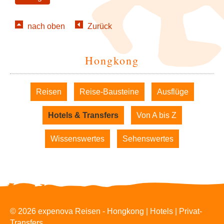
nach oben
Zurück
Hongkong
Navigation
Reisen
Reise-Bausteine
Ausflüge
überspringen
Hotels & Transfers
Von A bis Z
Wissenswertes
Sehenswertes
© 2026 expenova Reisen - Hongkong | Hotels | Privat-
Transfers