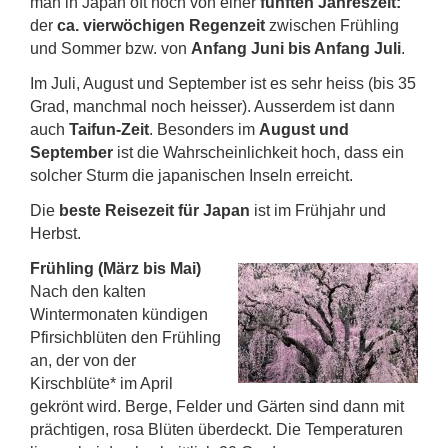
man in Japan oft noch von einer
fünften Jahreszeit:
der
ca. vierwöchigen Regenzeit
zwischen Frühling
und Sommer bzw. von
Anfang Juni bis Anfang Juli
.
Im Juli, August und September ist es sehr heiss (bis 35
Grad, manchmal noch heisser). Ausserdem ist dann
auch
Taifun-Zeit
. Besonders im
August und
September
ist die Wahrscheinlichkeit hoch, dass ein
solcher Sturm die japanischen Inseln erreicht.
Die
beste Reisezeit für Japan
ist im Frühjahr und
Herbst.
Frühling (März bis Mai)
Nach den kalten
Wintermonaten kündigen
Pfirsichblüten den Frühling
an, der von der
Kirschblüte* im April
gekrönt wird. Berge, Felder und Gärten sind dann mit
prächtigen, rosa Blüten überdeckt. Die Temperaturen