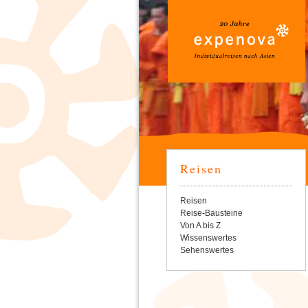
Reisen
Navigation
Reisen
überspringen
Reise-Bausteine
Von A bis Z
Wissenswertes
Sehenswertes