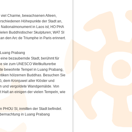
it viel Charme, bewachsenen Alleen,
erschiedenen Höhepunkte der Stadt an,
e Nationalmonument in Laos ist; HO PHA
elen Buddhistischer Skulpturen; WAT SI
 den Arc de Triumphe in Paris erinnert.
in Luang Prabang
ine bezaubernde Stadt, berühmt für
rde sie zum UNESCO Weltkulturerbe
este bewohnte Tempel in Luang Prabang,
ntiken hölzernen Buddhas. Besuchen Sie
dem Kronjuwel aller Klöster und
ken und vergoldete Wandgemälde. Von
 Halt an einigen der vielen Tempeln, wie
 PHOU SI, inmitten der Stadt befindet.
- Übernachtung in Luang Prabang