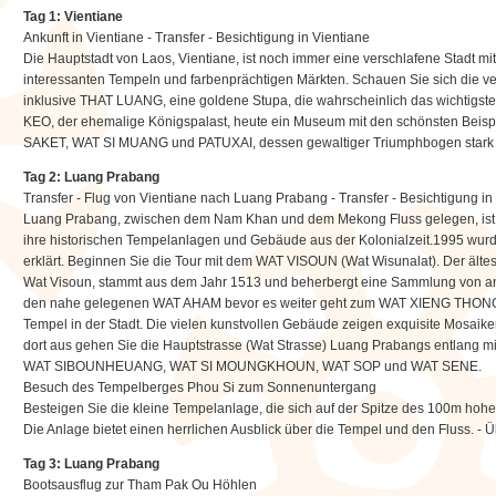
Tag 1: Vientiane
Ankunft in Vientiane - Transfer - Besichtigung in Vientiane
Die Hauptstadt von Laos, Vientiane, ist noch immer eine verschlafene Stadt m
interessanten Tempeln und farbenprächtigen Märkten. Schauen Sie sich die v
inklusive THAT LUANG, eine goldene Stupa, die wahrscheinlich das wichtigst
KEO, der ehemalige Königspalast, heute ein Museum mit den schönsten Beispi
SAKET, WAT SI MUANG und PATUXAI, dessen gewaltiger Triumphbogen stark an
Tag 2: Luang Prabang
Transfer - Flug von Vientiane nach Luang Prabang - Transfer - Besichtigung 
Luang Prabang, zwischen dem Nam Khan und dem Mekong Fluss gelegen, ist e
ihre historischen Tempelanlagen und Gebäude aus der Kolonialzeit.1995 wu
erklärt. Beginnen Sie die Tour mit dem WAT VISOUN (Wat Wisunalat). Der ält
Wat Visoun, stammt aus dem Jahr 1513 und beherbergt eine Sammlung von a
den nahe gelegenen WAT AHAM bevor es weiter geht zum WAT XIENG THONG, 
Tempel in der Stadt. Die vielen kunstvollen Gebäude zeigen exquisite Mosai
dort aus gehen Sie die Hauptstrasse (Wat Strasse) Luang Prabangs entlang mit
WAT SIBOUNHEUANG, WAT SI MOUNGKHOUN, WAT SOP und WAT SENE.
Besuch des Tempelberges Phou Si zum Sonnenuntergang
Besteigen Sie die kleine Tempelanlage, die sich auf der Spitze des 100m hohen
Die Anlage bietet einen herrlichen Ausblick über die Tempel und den Fluss. 
Tag 3: Luang Prabang
Bootsausflug zur Tham Pak Ou Höhlen