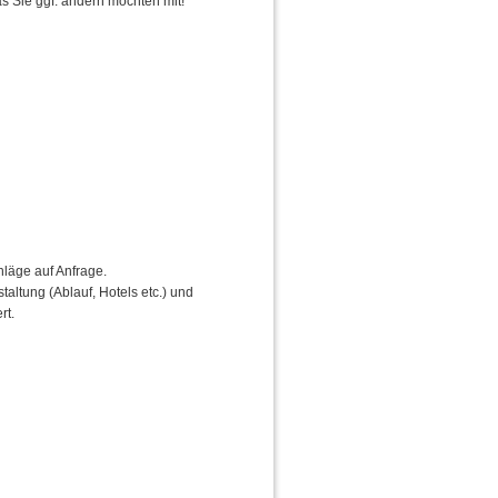
s Sie ggf. ändern möchten mit!
läge auf Anfrage.
taltung (Ablauf, Hotels etc.) und
rt.