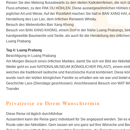
Reisen Sie den Mekong flussabwärts zu den steilen Kalksteinfelsen, die sic
Fluss erheben, zu den PAK OU HÖHLEN. Diese aussergewöhnlichen Höhlen sin
jeglicher Art und Weise. Auf der Rückfahrt machen Sie halt in BAN XANG HAI, 
Herstellung des Lao Lao, dem örtlichen Reiswein Whisky.
Besuch des Weberdorfes Ban Xang Khong
Besuch von BAN XANG KHONG, einem Dorf in der Nähe Luang Prabangs, bekann
handgewebte Baumwolle und Seide, als auch für die Herstellung des örtlichen 
Luang Prabang
Tag 4: Luang Prabang
Besichtigung in Luang Prabang
Am Morgen Besuch eines örtlichen Marktes, damit Sie sich ein Bild der Aktiv
Weiter geht es zum NATIONALMUSEUM (KÖNIGLICHER PALAST), einem einf
welches die traditionell laotische und französische Kunst kombiniert. Diese 
wurde nach der letzten königlichen Familie so erhalten wie sie war und bietet e
Geschichte Laos (Dienstags geschlossen). Anschliessend Besuch von WAT MA
Transfer
Privatreise zu Ihrem Wunschtermin
Diese Reise ist täglich durchführbar.
Ausserdem kann die Reise ganz individuell für Sie angepasst werden. Sei es 
Route oder der Aktivitäten. Gern lassen wir uns ganz auf Ihre Wünsche und Bed