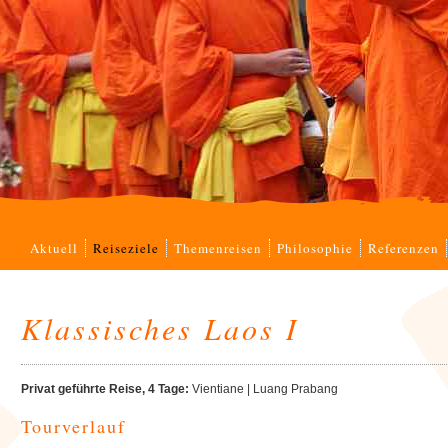
Navigation
Aktuell
Reiseziele
Themenreisen
Philosophie
Referenzen
überspringen
Klassisches Laos I
Privat geführte Reise, 4 Tage:
Vientiane | Luang Prabang
Tourverlauf