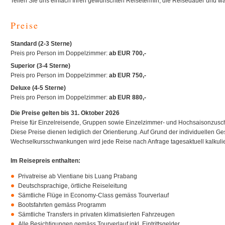
Teilen Sie uns einfach Ihren gewünschten Reisetermin, die Reisedauer und wa
Preise
Standard (2-3 Sterne)
Preis pro Person im Doppelzimmer:
ab EUR 700,-
Superior (3-4 Sterne)
Preis pro Person im Doppelzimmer:
ab EUR 750,-
Deluxe (4-5 Sterne)
Preis pro Person im Doppelzimmer:
ab EUR 880,-
Die Preise gelten bis 31. Oktober 2026
Preise für Einzelreisende, Gruppen sowie Einzelzimmer- und Hochsaisonzusch
Diese Preise dienen lediglich der Orientierung. Auf Grund der individuellen Ges
Wechselkursschwankungen wird jede Reise nach Anfrage tagesaktuell kalkulie
Im Reisepreis enthalten:
Privatreise ab Vientiane bis Luang Prabang
Deutschsprachige, örtliche Reiseleitung
Sämtliche Flüge in Economy-Class gemäss Tourverlauf
Bootsfahrten gemäss Programm
Sämtliche Transfers in privaten klimatisierten Fahrzeugen
Alle Besichtigungen gemäss Tourverlauf inkl. Eintrittsgelder