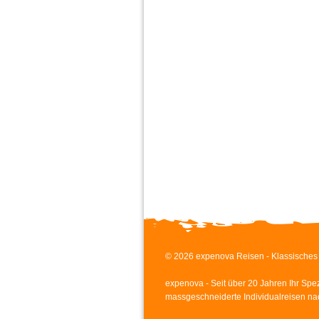
© 2026 expenova Reisen - Klassisches 
expenova - Seit über 20 Jahren Ihr Spezi
massgeschneiderte Individualreisen na