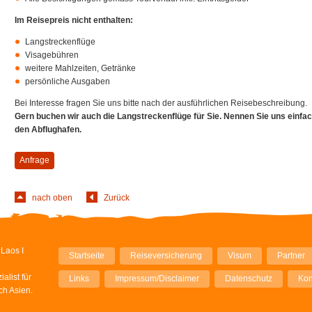
Im Reisepreis nicht enthalten:
Langstreckenflüge
Visagebühren
weitere Mahlzeiten, Getränke
persönliche Ausgaben
Bei Interesse fragen Sie uns bitte nach der ausführlichen Reisebeschreibung.
Gern buchen wir auch die Langstreckenflüge für Sie. Nennen Sie uns einf
den Abflughafen.
Anfrage
nach oben
Zurück
Navigation
Laos I
Startseite
Reiseversicherung
Visum
Partner
überspringen
alist für
Links
Impressum/Disclaimer
Datenschutz
Kon
ch Asien.