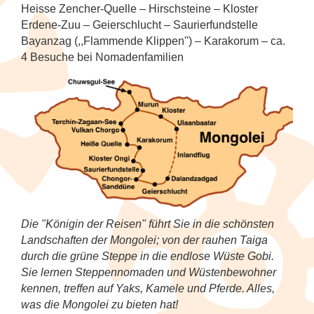
Tanzfestival in Khajuraho
NEU: Mit den Mekong Eyes Schiffen
Diverses
Kambodscha
Sehenswertes
Familienreise Sri Lanka
5
Heisse Zencher-Quelle – Hirschsteine – Kloster
durchs Mekong-Delta
Kunst & Handwerk
Wellness & Entspannung auf Sri Lanka
NEU: Schlemmerreise Thailand
NEU: Traumhaftes Thailand
NEU: Indonesien
1
Erdene-Zuu – Geierschlucht – Saurierfundstelle
Kandy Esala Perahera Sri Lanka
Laos
Familienreise Thailand
5
Bayanzag (,,Flammende Klippen'') – Karakorum – ca.
NEU: Flusskreuzfahrt mit der RV River
Luxusreisen
Thailand: Streetfood, Rooftops und Flip-
Japan
7
4 Besuche bei Nomadenfamilien
Kwai
Flops
Myanmar (Burma)
5
Schiffsreisen und Fluss-
Korea (Südkorea)
9
Hausboot-Kreuzfahrt auf den
Kreuzfahrten
Vietnam für Geniesser
Nepal
5
Backwaters
Mongolei
Spirituelle Reisen
4
Sri Lanka
4
Flusskreuzfahrt auf dem Brahmaputra
Myanmar (Burma)
Tee & Gewürze
4
Südkorea
4
Nepal
Zugreisen
3
Thailand
6
Die "Königin der Reisen" führt Sie in die schönsten
Spirituelle Reisen
Landschaften der Mongolei; von der rauhen Taiga
Vietnam
5
durch die grüne Steppe in die endlose Wüste Gobi.
Sri Lanka
Sie lernen Steppennomaden und Wüstenbewohner
kennen, treffen auf Yaks, Kamele und Pferde. Alles,
Thailand
was die Mongolei zu bieten hat!