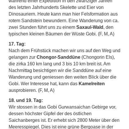
während einer Expedition in den zwanziger Jahren
des letzten Jahrhunderts Skelette und Eier von
Dinosauriern. Heute kann man hier Felsformation aus
rotem Sandstein bewundern. Eine Wanderung von ca.
zwei Stunden führt uns zu einem
Saxaul-Wald
, den
typischen kleinen Bäumen der Wüste Gobi. (F, M, A)
17. Tag:
Nach dem Frühstück machen wir uns auf den Weg und
gelangen zur
Chongor-Sanddüne
(Chongorin Els),
die zirka 160 km lang und 3 bis 10 km breit ist. Am
Nachmittag besichtigen wir die Sanddüne auf eine
Wanderung und geniessen den weiten Blick über die
Gobi. Wer Interesse hat, kann das
Kamelreiten
ausprobieren. (F, M, A)
18. und 19. Tag:
Wir stossen in das Gobi Gurwansaichan Gebirge vor,
dessen höchster Gipfel der des östlichen
Saichanberges ist. Er erhebt sich 2800 Meter über den
Meeresspiegel. Dies ist eine grüne Bergoase in der