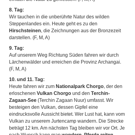
8. Tag:
Wir tauchen in die unberührte Natur des wilden
Steppenlandes ein. Heute geht es zu den
Hirschsteinen
, die Zeichnungen aus der Bronzezeit
darstellen. (F, M, A)
9. Tag:
Auf unserem Weg Richtung Süden fahren wir durch
Lärchenwälder und erreichen die Provinz Archangai.
(F, M, A)
10. und 11. Tag:
Heute fahren wir zum
Nationalpark Chorgo
, der den
erloschenen
Vulkan Chorgo
und den
Terchin-
Zagaan-See
(Terchin Zagaan Nuur) umfasst. Wir
besteigen den Vulkan, dessen Gipfel eine
eindrucksvolle Aussicht bietet. Wer Lust hat, kann vom
Vulkan zu unserem Jurtencamp wandern. Die Strecke
beträgt 12 km. Am nächsten Tag bleiben wir vor Ort. Je
nach Wunsch kann man
wandern, Pferde reiten