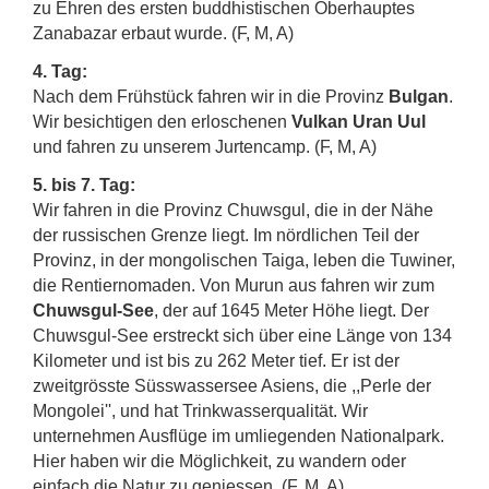
zu Ehren des ersten buddhistischen Oberhauptes
Zanabazar erbaut wurde. (F, M, A)
4. Tag:
Nach dem Frühstück fahren wir in die Provinz
Bulgan
.
Wir besichtigen den erloschenen
Vulkan Uran Uul
und fahren zu unserem Jurtencamp. (F, M, A)
5. bis 7. Tag:
Wir fahren in die Provinz Chuwsgul, die in der Nähe
der russischen Grenze liegt. Im nördlichen Teil der
Provinz, in der mongolischen Taiga, leben die Tuwiner,
die Rentiernomaden. Von Murun aus fahren wir zum
Chuwsgul-See
, der auf 1645 Meter Höhe liegt. Der
Chuwsgul-See erstreckt sich über eine Länge von 134
Kilometer und ist bis zu 262 Meter tief. Er ist der
zweitgrösste Süsswassersee Asiens, die ,,Perle der
Mongolei'', und hat Trinkwasserqualität. Wir
unternehmen Ausflüge im umliegenden Nationalpark.
Hier haben wir die Möglichkeit, zu wandern oder
einfach die Natur zu geniessen. (F, M, A)