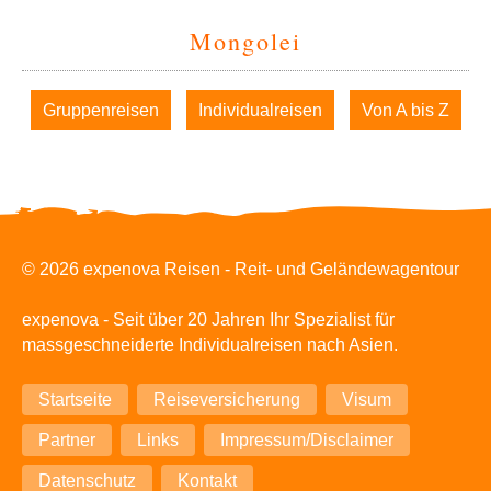
Mongolei
Navigation
Gruppenreisen
Individualreisen
Von A bis Z
überspringen
© 2026 expenova Reisen - Reit- und Geländewagentour
expenova - Seit über 20 Jahren Ihr Spezialist für
massgeschneiderte Individualreisen nach Asien.
Navigation
Startseite
Reiseversicherung
Visum
überspringen
Partner
Links
Impressum/Disclaimer
Datenschutz
Kontakt