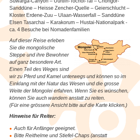
Tanzfestival in Khajuraho
NEU: Mit den Mekong Eyes Schiffen
Suwarga-Canyon – Uurtiin-Tochoi-Tal – Chongor-
Diverses
Kambodscha
Sehenswertes
Familienreise Sri Lanka
5
durchs Mekong-Delta
Sanddüne – Heisse Zencher-Quelle – Geierschlucht –
Kunst & Handwerk
Wellness & Entspannung auf Sri Lanka
NEU: Schlemmerreise Thailand
NEU: Traumhaftes Thailand
NEU: Indonesien
1
Kloster Erdene-Zuu – Ulaan-Wasserfall – Sanddüne
Kandy Esala Perahera Sri Lanka
Laos
Familienreise Thailand
5
Elsen Tasarchai – Karakorum – Hustai-Nationalpark -
NEU: Flusskreuzfahrt mit der RV River
Luxusreisen
Thailand: Streetfood, Rooftops und Flip-
Japan
7
Kwai
ca. 4 Besuche bei Nomadenfamilien
Flops
Myanmar (Burma)
5
Schiffsreisen und Fluss-
Korea (Südkorea)
9
Auf dieser Reise erleben
Hausboot-Kreuzfahrt auf den
Kreuzfahrten
Vietnam für Geniesser
Sie die mongolische
Nepal
5
Backwaters
Steppe und ihre Bewohner
Mongolei
auf ganz besondere Art.
Spirituelle Reisen
4
Sri Lanka
4
Flusskreuzfahrt auf dem Brahmaputra
Einen Teil des Weges sind
Myanmar (Burma)
wir zu Pferd und Kamel unterwegs und können so im
Tee & Gewürze
4
Südkorea
4
Einklang mit der Natur das Wesen und die grosse
Nepal
Weite der Mongolei erfahren. Wenn Sie es wünschen,
Zugreisen
3
Thailand
6
können Sie auch wandern anstatt zu reiten.
Spirituelle Reisen
(Für eine grössere Ansicht bitte auf die Karte klicken.)
Vietnam
5
Hinweise für Reiter:
Sri Lanka
Auch für Anfänger geeignet.
Thailand
Bitte Reithelme und Stiefel-Chaps (anstatt