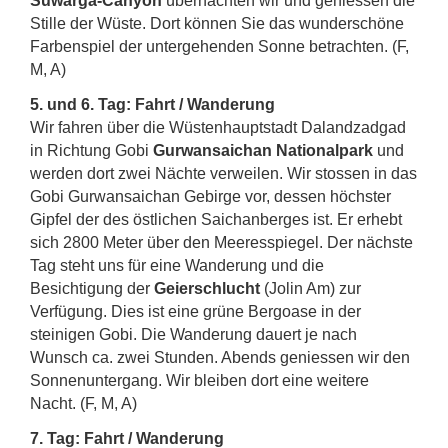
Suwarga-Canyon
übernachten wir und geniessen die
Stille der Wüste. Dort können Sie das wunderschöne
Farbenspiel der untergehenden Sonne betrachten. (F,
M, A)
5. und 6. Tag: Fahrt / Wanderung
Wir fahren über die Wüstenhauptstadt Dalandzadgad
in Richtung Gobi
Gurwansaichan Nationalpark
und
werden dort zwei Nächte verweilen. Wir stossen in das
Gobi Gurwansaichan Gebirge vor, dessen höchster
Gipfel der des östlichen Saichanberges ist. Er erhebt
sich 2800 Meter über den Meeresspiegel. Der nächste
Tag steht uns für eine Wanderung und die
Besichtigung der
Geierschlucht
(Jolin Am) zur
Verfügung. Dies ist eine grüne Bergoase in der
steinigen Gobi. Die Wanderung dauert je nach
Wunsch ca. zwei Stunden. Abends geniessen wir den
Sonnenuntergang. Wir bleiben dort eine weitere
Nacht. (F, M, A)
7. Tag: Fahrt / Wanderung