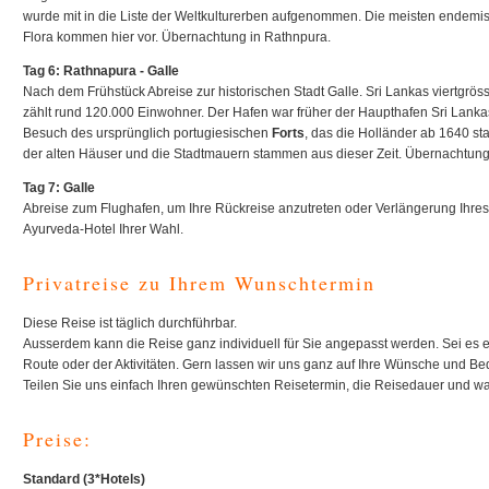
wurde mit in die Liste der Weltkulturerben aufgenommen. Die meisten endemi
Flora kommen hier vor. Übernachtung in Rathnpura.
Tag 6: Rathnapura - Galle
Nach dem Frühstück Abreise zur historischen Stadt Galle. Sri Lankas viertgrös
zählt rund 120.000 Einwohner. Der Hafen war früher der Haupthafen Sri Lankas.
Besuch des ursprünglich portugiesischen
Forts
, das die Holländer ab 1640 sta
der alten Häuser und die Stadtmauern stammen aus dieser Zeit. Übernachtung 
Tag 7: Galle
Abreise zum Flughafen, um Ihre Rückreise anzutreten oder Verlängerung Ihres 
Ayurveda-Hotel Ihrer Wahl.
Privatreise zu Ihrem Wunschtermin
Diese Reise ist täglich durchführbar.
Ausserdem kann die Reise ganz individuell für Sie angepasst werden. Sei es 
Route oder der Aktivitäten. Gern lassen wir uns ganz auf Ihre Wünsche und Bed
Teilen Sie uns einfach Ihren gewünschten Reisetermin, die Reisedauer und wa
Preise:
Standard (3*Hotels)