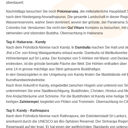
überdauert.
Nachmittags besuchen Sie noch
Polonnaruwa
, die mittelalterliche Hauptstadt
nach dem Niedergang Anuradhapuras. Die gesamte Landschaft in dieser Regio
Wasserreservoire, wahre Seen dominiert, wovon der grösste, der Parakrama 
Colombo hat. Versäumen Sie nicht den
Gal Vihare
Komplex zu besuchen, mit d
stehenden und sitzenden Buddha. Übernachtung in Habarana
Tag 4: Habarana - Kandy
Nach dem Frühstück Abreise nach Kandy. In
Dambulla
machen Sie Halt und ste
Jhd.v.Chr. von König Walagambahu erbaut wurde. Dambulla ist Weltkulturerbe 
Höhlentempel auf Sri Lanka. Der Komplex von 5 Höhlen mit Wand- und Decke
erstrecken, ist die grösste bemalte Fläche der Welt. Die Höhlen enthalten über
eine 14 m grosse mächtige aus Stein gehauene Buddhafigur.
In den Gewürzgärten in der Umgebung von Kandy finden Sie Marktstände mit 
Kunsthandwerksbetriebe.
Nach Ihrer Ankunft in Kandy, eingebettet zwischen Hügeln und umkreist von S
unternehmen Sie eine Stadtbesichtigung. Buddhisten, Christen, Hindus und M
ihre Andachtsräume und Schreine. Für die Buddhisten ist Kandy eine heilige Sta
heiligen
Zahntempel
, begleitet von Flöten und Trommeln. Übernachtung im Cit
Tag 5: Kandy - Rathnapura
Nach dem Frühstück Abreise nach Rathnapura, der Edelsteinstadt Sri Lanka's,
anerkannt durch die UNESCO als Bio-Sphären Reservat. Der Sinharaja Regenw
Regenwald auf der Insel. Er hat einen der welthöchsten Standards von unter