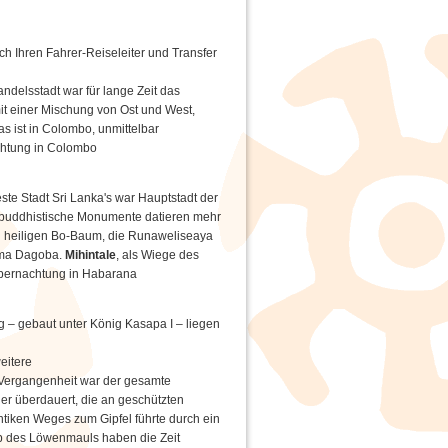
ch Ihren Fahrer-Reiseleiter und Transfer
delsstadt war für lange Zeit das
mit einer Mischung von Ost und West,
 ist in Colombo, unmittelbar
chtung in Colombo
ste Stadt Sri Lanka's war Hauptstadt der
ge buddhistische Monumente datieren mehr
n heiligen Bo-Baum, die Runaweliseaya
ama Dagoba.
Mihintale
, als Wiege des
 Übernachtung in Habarana
ng – gebaut unter König Kasapa I – liegen
eitere
er Vergangenheit war der gesamte
der überdauert, die an geschützten
ntiken Weges zum Gipfel führte durch ein
lb des Löwenmauls haben die Zeit