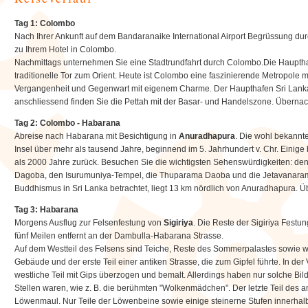
Tag 1: Colombo
Nach Ihrer Ankunft auf dem Bandaranaike International Airport Begrüssung dur
zu Ihrem Hotel in Colombo.
Nachmittags unternehmen Sie eine Stadtrundfahrt durch Colombo.Die Haupthan
traditionelle Tor zum Orient. Heute ist Colombo eine faszinierende Metropole 
Vergangenheit und Gegenwart mit eigenem Charme. Der Haupthafen Sri Lankas
anschliessend finden Sie die Pettah mit der Basar- und Handelszone. Überna
Tag 2: Colombo - Habarana
Abreise nach Habarana mit Besichtigung in
Anuradhapura
. Die wohl bekannte
Insel über mehr als tausend Jahre, beginnend im 5. Jahrhundert v. Chr. Eini
als 2000 Jahre zurück. Besuchen Sie die wichtigsten Sehenswürdigkeiten: de
Dagoba, den Isurumuniya-Tempel, die Thuparama Daoba und die Jetavanar
Buddhismus in Sri Lanka betrachtet, liegt 13 km nördlich von Anuradhapura.
Tag 3: Habarana
Morgens Ausflug zur Felsenfestung von
Sigiriya
. Die Reste der Sigiriya Festu
fünf Meilen entfernt an der Dambulla-Habarana Strasse.
Auf dem Westteil des Felsens sind Teiche, Reste des Sommerpalastes sowie w
Gebäude und der erste Teil einer antiken Strasse, die zum Gipfel führte. In d
westliche Teil mit Gips überzogen und bemalt. Allerdings haben nur solche Bil
Stellen waren, wie z. B. die berühmten "Wolkenmädchen". Der letzte Teil des a
Löwenmaul. Nur Teile der Löwenbeine sowie einige steinerne Stufen innerha