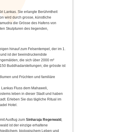
 Sri Lankas. Sie erlangte Berühmtheit
n wird durch grosse, künstliche
Samudra die Grösse des Hafens von
en Skulpturen des liegenden,
igen hinauf zum Felsentempel, der im 1.
und ist der beeindruckendste
ngemälden, die sich über 2000 m²
 150 Buddhadarstellungen; die grösste ist
Blumen und Früchten und familiäre
ri Lankas Fluss dem Mahaweli,
oslems leben in dieser Stadt und haben
dt. Erleben Sie das tägliche Ritual im
adel Hotel.
 mit Ausflug zum
Sinharaja Regenwald
,
ald ist der einzige erhaltene
schiedlichem, biologischem Leben und