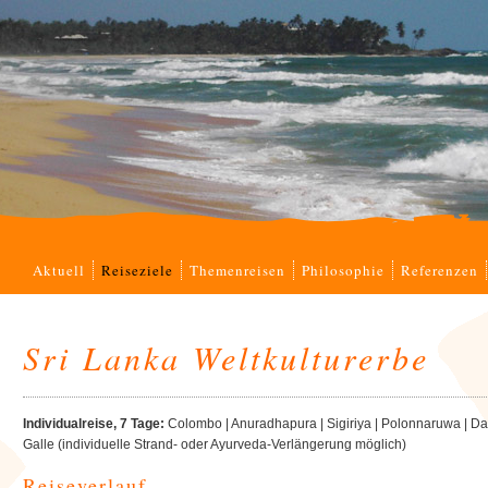
Navigation
Aktuell
Reiseziele
Themenreisen
Philosophie
Referenzen
überspringen
Sri Lanka Weltkulturerbe
Individualreise, 7 Tage:
Colombo | Anuradhapura | Sigiriya | Polonnaruwa | Dam
Galle (individuelle Strand- oder Ayurveda-Verlängerung möglich)
Reiseverlauf