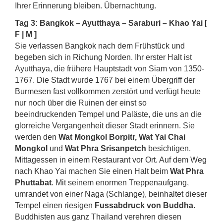
Ihrer Erinnerung bleiben. Übernachtung.
Tag 3: Bangkok – Ayutthaya – Saraburi – Khao Yai [
F | M ]
Sie verlassen Bangkok nach dem Frühstück und
begeben sich in Richung Norden. Ihr erster Halt ist
Ayutthaya, die frühere Hauptstadt von Siam von 1350-
1767. Die Stadt wurde 1767 bei einem Übergriff der
Burmesen fast vollkommen zerstört und verfügt heute
nur noch über die Ruinen der einst so
beeindruckenden Tempel und Paläste, die uns an die
glorreiche Vergangenheit dieser Stadt erinnern. Sie
werden den
Wat Mongkol Borpitr, Wat Yai Chai
Mongkol
und
Wat Phra Srisanpetch
besichtigen.
Mittagessen in einem Restaurant vor Ort. Auf dem Weg
nach Khao Yai machen Sie einen Halt beim
Wat Phra
Phuttabat
. Mit seinem enormen Treppenaufgang,
umrandet von einer Naga (Schlange), beinhaltet dieser
Tempel einen riesigen
Fussabdruck von Buddha
.
Buddhisten aus ganz Thailand verehren diesen