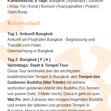
Tanzfestival in Khajuraho
NEU: Mit den Mekong Eyes Schiffen
Kambodscha, 8 Tage:
Bangkok | Ayutthaya | Saraburi
Diverses
Sehenswertes
Familienreise Sri Lanka
durchs Mekong-Delta
| Khao Yai | Korat | Burirum | Aranyaprathet | Poipet |
Kunst & Handwerk
Wellness & Entspannung auf Sri Lanka
NEU: Schlemmerreise Thailand
NEU: Traumhaftes Thailand
NEU: Indonesien
1
Siem Reap
Kandy Esala Perahera Sri Lanka
Familienreise Thailand
NEU: Flusskreuzfahrt mit der RV River
Luxusreisen
Thailand: Streetfood, Rooftops und Flip-
Japan
7
Reiseverlauf
Kwai
Flops
Schiffsreisen und Fluss-
Korea (Südkorea)
9
Tag 1: Ankunft Bangkok
Hausboot-Kreuzfahrt auf den
Kreuzfahrten
Vietnam für Geniesser
Ankunft am Flughafen Bangkok - Begrüssung und
Backwaters
Mongolei
Transfer zum Hotel.
Spirituelle Reisen
4
Übernachtung in Bangkok
Flusskreuzfahrt auf dem Brahmaputra
Myanmar (Burma)
Tag 2: Bangkok [ F | A ]
Tee & Gewürze
4
Vormittags: Stadt & Tempel Tour.
Nepal
Diese Tour beinhaltet drei der wichtigsten
Zugreisen
3
buddhistischen Tempel in Bangkok: den
Tempel des
Spirituelle Reisen
Goldenen Buddha (Wat Trimitr)
mit seinem
wertvollen goldenen Abbild des Buddha (5½ Tonnen
von purem Gold, 3 Meter hoch). Danach geht es zum
Sri Lanka
Wat Po
, dem Zuhause des riesigen liegenden Buddha
und einem der ältesten und grössten Tempel in
Thailand
Bangkok. Hier hat die traditionelle Heilkunst von