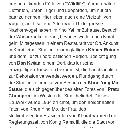
beeindruckenden Fülle von
"Wildlife"
rühmen: wilde
Elefanten, Bären, Tiger und Leoparden, um nur ein
paar zu nennen. Hier leben auch eine Vielzahl von
Vögeln, auch seltene Arten wie z.B. der grosse
Nashornvogel haben im Kho Yai ihr Zuhause. Besuch
der
Wasserfälle
im Park, bevor es weiter nach Korat
geht. Mittagessen in einem Restaurant vor Ort. Ankunft
in Korat, einer Stadt mit mannigfaltigen
Khmer Ruinen
und dem Tor zur nord-östlichen Region. Besichtigung
von
Dan Kwian
, einem Dorf, das für seine
einzigartigen Tonwaren bekannt ist, die hauptsächlich
zur Dekoration verwendet werden. Rundgang durch
die Stadt mit einem kurzen Besuch der
Khun Ying Mo
Statue
, die sich gegenüber des alten Tores von
''Pratu
Chumpon''
im Westen der Stadt befindet. Dieses
Bauwerk wurde 1934 errichtet, um den heldenhaften
Taten von Khun Ying Mo, der Frau des
stellvertretenden Präsidenten von Khorat während der
Regierungszeit von König Rama III, die die Stadt vor