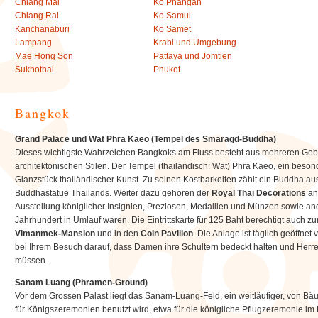
Chiang Mai
Ko Phangan
Chiang Rai
Ko Samui
Kanchanaburi
Ko Samet
Lampang
Krabi und Umgebung
Mae Hong Son
Pattaya und Jomtien
Sukhothai
Phuket
Bangkok
Grand Palace und Wat Phra Kaeo (Tempel des Smaragd-Buddha)
Dieses wichtigste Wahrzeichen Bangkoks am Fluss besteht aus mehreren Geb
architektonischen Stilen. Der Tempel (thailändisch: Wat) Phra Kaeo, ein beson
Glanzstück thailändischer Kunst. Zu seinen Kostbarkeiten zählt ein Buddha a
Buddhastatue Thailands. Weiter dazu gehören der
Royal Thai Decorations
a
Ausstellung königlicher Insignien, Preziosen, Medaillen und Münzen sowie ande
Jahrhundert in Umlauf waren. Die Eintrittskarte für 125 Baht berechtigt auch zum
Vimanmek-Mansion
und in den
Coin Pavillon
. Die Anlage ist täglich geöffnet 
bei Ihrem Besuch darauf, dass Damen ihre Schultern bedeckt halten und Herr
müssen.
Sanam Luang (Phramen-Ground)
Vor dem Grossen Palast liegt das Sanam-Luang-Feld, ein weitläufiger, von B
für Königszeremonien benutzt wird, etwa für die königliche Pflugzeremonie i