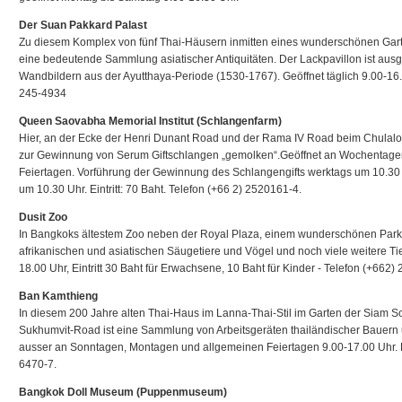
Der Suan Pakkard Palast
Zu diesem Komplex von fünf Thai-Häusern inmitten eines wunderschönen Gart
eine bedeutende Sammlung asiatischer Antiquitäten. Der Lackpavillon ist ausg
Wandbildern aus der Ayutthaya-Periode (1530-1767). Geöffnet täglich 9.00-16.00
245-4934
Queen Saovabha Memorial Institut (Schlangenfarm)
Hier, an der Ecke der Henri Dunant Road und der Rama IV Road beim Chulal
zur Gewinnung von Serum Giftschlangen „gemolken“.Geöffnet an Wochentagen
Feiertagen. Vorführung der Gewinnung des Schlangengifts werktags um 10.30
um 10.30 Uhr. Eintritt: 70 Baht. Telefon (+66 2) 2520161-4.
Dusit Zoo
In Bangkoks ältestem Zoo neben der Royal Plaza, einem wunderschönen Park,
afrikanischen und asiatischen Säugetiere und Vögel und noch viele weitere Tie
18.00 Uhr, Eintritt 30 Baht für Erwachsene, 10 Baht für Kinder - Telefon (+662
Ban Kamthieng
In diesem 200 Jahre alten Thai-Haus im Lanna-Thai-Stil im Garten der Siam So
Sukhumvit-Road ist eine Sammlung von Arbeitsgeräten thailändischer Bauern u
ausser an Sonntagen, Montagen und allgemeinen Feiertagen 9.00-17.00 Uhr. Ein
6470-7.
Bangkok Doll Museum (Puppenmuseum)