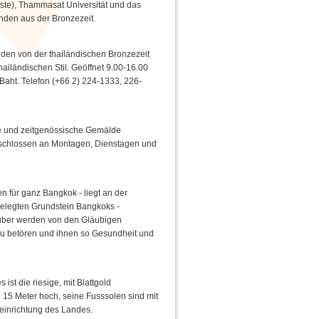
te), Thammasat Universität und das
den aus der Bronzezeit.
den von der thailändischen Bronzezeit
ailändischen Stil. Geöffnet 9.00-16.00
Baht. Telefon (+66 2) 224-1333, 226-
te und zeitgenössische Gemälde
 geschlossen an Montagen, Dienstagen und
 für ganz Bangkok - liegt an der
elegten Grundstein Bangkoks -
g über werden von den Gläubigen
 zu betören und ihnen so Gesundheit und
st die riesige, mit Blattgold
15 Meter hoch, seine Fusssolen sind mit
seinrichtung des Landes.