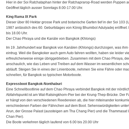
Hier in der Soi Ratchataphan hinter der Ratchaprarop-Road werden Puppen aus
Geöffnet täglich ausser Sonntags 8.00-17.00 Uhr.
King Rama IX Park
Dieser über 80 Hektar grosse Park und botanische Garten tief in der Soi 10
1987 anlässlich des 60. Geburtstages von König Bhumibol Adulyadej eröffnet. Ein
bis 18.00 Uhr.
Der Chao Phraya und die Kanäle von Bangkok (Khlongs)
Im 19. Jahrhundert war Bangkok von Kanälen (Khlongs) durchzogen, was ihm
eintrug. Weil die Bangkoker auch gern Auto fahren wollten, haben sie leider vi
erfreulicherweise einige übriggeblieben. Zusammen mit dem Chao Phraya, de
anschaulich, wie das Leben und Treiben auf dem Wasser im wesentlichen sch
abläuft. Steigen Sie in eines der Linienboote, nehmen Sie eine Fähre oder ma
schnellen, für Bangkok so typischen Motorboote.
Expressboot Bangkok-Nonthaburi
Eine Schnellbootlinie auf dem Chao Phraya verbindet Bangkok mit der nördli
Abfahrtspunkt ist am Wat-Ratsingkhorn-Pier bei der Krung-Thep-Brücke. Der Fa
er hängt von den verschiedenen Reedereien ab, die hier miteinander konkurri
verschiedenen Farben der Fähnchen auf dem Boot. Sehenswürdigkeiten unter
Arun, der Grosse Palast (aussteigen am Tha Chang Pier) und die Thammasat U
Chan Pier).
Die Boote verkehren täglich laufend von 6.00 bis 20.00 Uhr