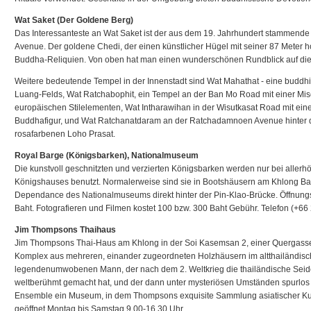
Wat Saket (Der Goldene Berg)
Das Interessanteste an Wat Saket ist der aus dem 19. Jahrhundert stammen
Avenue. Der goldene Chedi, der einen künstlicher Hügel mit seiner 87 Meter 
Buddha-Reliquien. Von oben hat man einen wunderschönen Rundblick auf die 
Weitere bedeutende Tempel in der Innenstadt sind Wat Mahathat - eine buddh
Luang-Felds, Wat Ratchabophit, ein Tempel an der Ban Mo Road mit einer Mi
europäischen Stilelementen, Wat Intharawihan in der Wisutkasat Road mit ei
Buddhafigur, und Wat Ratchanatdaram an der Ratchadamnoen Avenue hinter 
rosafarbenen Loho Prasat.
Royal Barge (Königsbarken), Nationalmuseum
Die kunstvoll geschnitzten und verzierten Königsbarken werden nur bei allerhö
Königshauses benutzt. Normalerweise sind sie in Bootshäusern am Khlong Ban
Dependance des Nationalmuseums direkt hinter der Pin-Klao-Brücke. Öffnungszei
Baht. Fotografieren und Filmen kostet 100 bzw. 300 Baht Gebühr. Telefon (+66
Jim Thompsons Thaihaus
Jim Thompsons Thai-Haus am Khlong in der Soi Kasemsan 2, einer Quergasse d
Komplex aus mehreren, einander zugeordneten Holzhäusern im altthailändisch
legendenumwobenen Mann, der nach dem 2. Weltkrieg die thailändische Seid
weltberühmt gemacht hat, und der dann unter mysteriösen Umständen spurlos 
Ensemble ein Museum, in dem Thompsons exquisite Sammlung asiatischer Kunst 
geöffnet Montag bis Samstag 9.00-16.30 Uhr.