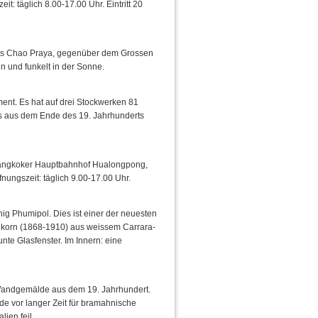
t: täglich 8.00-17.00 Uhr. Eintritt 20
des Chao Praya, gegenüber dem Grossen
n und funkelt in der Sonne.
ment. Es hat auf drei Stockwerken 81
s aus dem Ende des 19. Jahrhunderts
Bangkoker Hauptbahnhof Hualongpong,
nungszeit: täglich 9.00-17.00 Uhr.
ig Phumipol. Dies ist einer der neuesten
korn (1868-1910) aus weissem Carrara-
unte Glasfenster. Im Innern: eine
Wandgemälde aus dem 19. Jahrhundert.
de vor langer Zeit für bramahnische
ien feil.