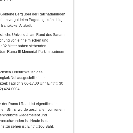
de Goldene Berg über der Ratchadamnoen
hohen vergoldeten Pagode gekrönt, birgt
Bangkoker Altstadt.
istische Universität am Rand des Sanam-
schung von einheimischen und
ner 32 Meter hohen stehenden
dem Rama-III-Memorial-Park mit seinem
chsten Feierlichkeiten des
gkok Noi ausgestellt, einer
t: Täglich 9.00-17.00 Uhr. Eintritt: 30
 2) 424-0004.
er Rama I Road, ist eigentlich ein
en Stil. Er wurde geschaffen von jenem
enindustrie wiederbelebt und
verschwunden ist. Heute ist das
zu sehen ist. Eintritt 100 Baht,