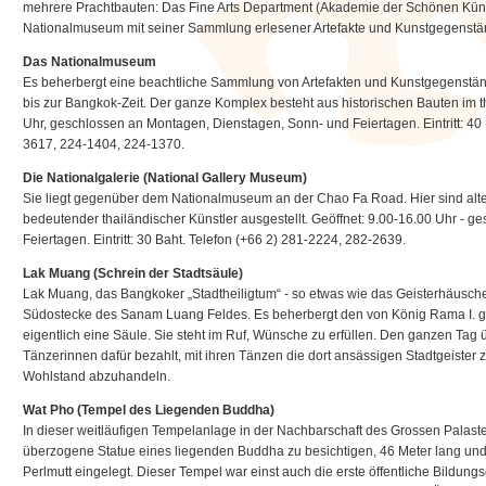
mehrere Prachtbauten: Das Fine Arts Department (Akademie der Schönen Küns
Nationalmuseum mit seiner Sammlung erlesener Artefakte und Kunstgegenstän
Das Nationalmuseum
Es beherbergt eine beachtliche Sammlung von Artefakten und Kunstgegenstän
bis zur Bangkok-Zeit. Der ganze Komplex besteht aus historischen Bauten im th
Uhr, geschlossen an Montagen, Dienstagen, Sonn- und Feiertagen. Eintritt: 40 
3617, 224-1404, 224-1370.
Die Nationalgalerie (National Gallery Museum)
Sie liegt gegenüber dem Nationalmuseum an der Chao Fa Road. Hier sind al
bedeutender thailändischer Künstler ausgestellt. Geöffnet: 9.00-16.00 Uhr -
Feiertagen. Eintritt: 30 Baht. Telefon (+66 2) 281-2224, 282-2639.
Lak Muang (Schrein der Stadtsäule)
Lak Muang, das Bangkoker „Stadtheiligtum“ - so etwas wie das Geisterhäuschen
Südostecke des Sanam Luang Feldes. Es beherbergt den von König Rama I. g
eigentlich eine Säule. Sie steht im Ruf, Wünsche zu erfüllen. Den ganzen Ta
Tänzerinnen dafür bezahlt, mit ihren Tänzen die dort ansässigen Stadtgeister
Wohlstand abzuhandeln.
Wat Pho (Tempel des Liegenden Buddha)
In dieser weitläufigen Tempelanlage in der Nachbarschaft des Grossen Palastes i
überzogene Statue eines liegenden Buddha zu besichtigen, 46 Meter lang und 
Perlmutt eingelegt. Dieser Tempel war einst auch die erste öffentliche Bildung