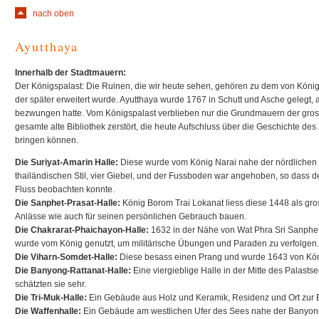
nach oben
Ayutthaya
Innerhalb der Stadtmauern:
Der Königspalast: Die Ruinen, die wir heute sehen, gehören zu dem von Köni
der später erweitert wurde. Ayutthaya wurde 1767 in Schutt und Asche gelegt, 
bezwungen hatte. Vom Königspalast verblieben nur die Grundmauern der gross
gesamte alte Bibliothek zerstört, die heute Aufschluss über die Geschichte de
bringen können.
Die Suriyat-Amarin Halle:
Diese wurde vom König Narai nahe der nördlichen 
thailändischen Stil, vier Giebel, und der Fussboden war angehoben, so dass d
Fluss beobachten konnte.
Die Sanphet-Prasat-Halle:
König Borom Trai Lokanat liess diese 1448 als gros
Anlässe wie auch für seinen persönlichen Gebrauch bauen.
Die Chakrarat-Phaichayon-Halle:
1632 in der Nähe von Wat Phra Sri Sanphet
wurde vom König genutzt, um militärische Übungen und Paraden zu verfolgen.
Die Viharn-Somdet-Halle:
Diese besass einen Prang und wurde 1643 von Kön
Die Banyong-Rattanat-Halle:
Eine viergieblige Halle in der Mitte des Palasts
schätzten sie sehr.
Die Tri-Muk-Halle:
Ein Gebäude aus Holz und Keramik, Residenz und Ort zur
Die Waffenhalle:
Ein Gebäude am westlichen Ufer des Sees nahe der Banyong-