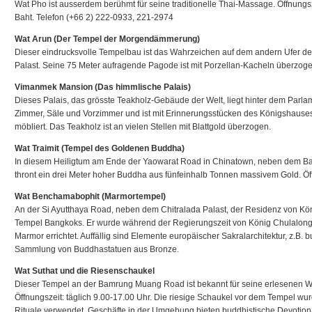
Wat Pho ist ausserdem berühmt für seine traditionelle Thai-Massage. Öffnungszei
Baht. Telefon (+66 2) 222-0933, 221-2974
Wat Arun (Der Tempel der Morgendämmerung)
Dieser eindrucksvolle Tempelbau ist das Wahrzeichen auf dem andern Ufer 
Palast. Seine 75 Meter aufragende Pagode ist mit Porzellan-Kacheln überzoge
Vimanmek Mansion (Das himmlische Palais)
Dieses Palais, das grösste Teakholz-Gebäude der Welt, liegt hinter dem Parla
Zimmer, Säle und Vorzimmer und ist mit Erinnerungsstücken des Königshause
möbliert. Das Teakholz ist an vielen Stellen mit Blattgold überzogen.
Wat Traimit (Tempel des Goldenen Buddha)
In diesem Heiligtum am Ende der Yaowarat Road in Chinatown, neben dem 
thront ein drei Meter hoher Buddha aus fünfeinhalb Tonnen massivem Gold. Öff
Wat Benchamabophit (Marmortempel)
An der Si Ayutthaya Road, neben dem Chitralada Palast, der Residenz von Kön
Tempel Bangkoks. Er wurde während der Regierungszeit von König Chulalong
Marmor errichtet. Auffällig sind Elemente europäischer Sakralarchitektur, z.B. b
Sammlung von Buddhastatuen aus Bronze.
Wat Suthat und die Riesenschaukel
Dieser Tempel an der Bamrung Muang Road ist bekannt für seine erlesenen 
Öffnungszeit: täglich 9.00-17.00 Uhr. Die riesige Schaukel vor dem Tempel wur
Rituale verwendet. Geschäfte in der Umgebung bieten buddhistische Devotional