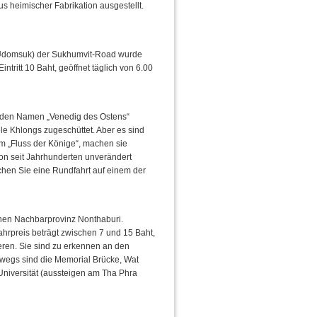
 heimischer Fabrikation ausgestellt.
3 (Udomsuk) der Sukhumvit-Road wurde
tritt 10 Baht, geöffnet täglich von 6.00
 den Namen „Venedig des Ostens“
ele Khlongs zugeschüttet. Aber es sind
m „Fluss der Könige“, machen sie
on seit Jahrhunderten unverändert
chen Sie eine Rundfahrt auf einem der
chen Nachbarprovinz Nonthaburi.
hrpreis beträgt zwischen 7 und 15 Baht,
eren. Sie sind zu erkennen an den
wegs sind die Memorial Brücke, Wat
niversität (aussteigen am Tha Phra