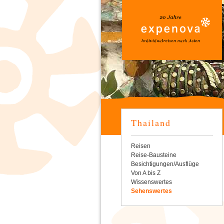
Thailand
Navigation
Reisen
überspringen
Reise-Bausteine
Besichtigungen/Ausflüge
Von A bis Z
Wissenswertes
Sehenswertes