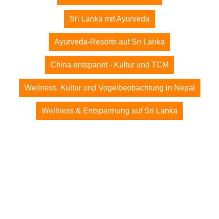
Sri Lanka mit Ayurveda
Ayurveda-Resorts auf Sri Lanka
China entspannt - Kultur und TCM
Wellness, Kultur und Vogelbeobachtung in Nepal
Wellness & Entspannung auf Sri Lanka
© 2026 expenova Reisen - Ayurveda Pavilions
expenova - Seit über 20 Jahren Ihr Spezialist für
massgeschneiderte Individualreisen nach Asien.