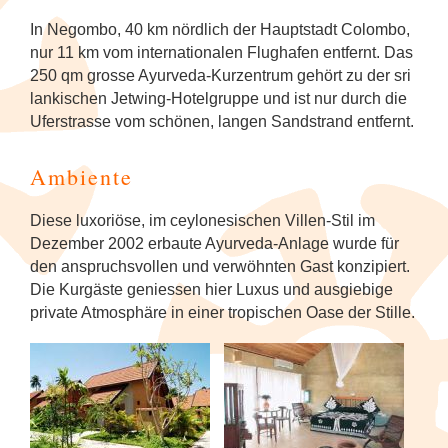
Tanzfestival in Khajuraho
NEU: Mit den Mekong Eyes Schiffen
Diverses
Kambodscha
Sehenswertes
Familienreise Sri Lanka
5
durchs Mekong-Delta
NEU: Schlemmerreise Thailand
NEU: Traumhaftes Thailand
NEU: Indonesien
In Negombo, 40 km nördlich der Hauptstadt Colombo,
Kandy Esala Perahera Sri Lanka
nur 11 km vom internationalen Flughafen entfernt. Das
Laos
Familienreise Thailand
5
NEU: Flusskreuzfahrt mit der RV River
250 qm grosse Ayurveda-Kurzentrum gehört zu der sri
Thailand: Streetfood, Rooftops und Flip-
Japan
Kwai
lankischen Jetwing-Hotelgruppe und ist nur durch die
Flops
Myanmar (Burma)
5
Uferstrasse vom schönen, langen Sandstrand entfernt.
Korea (Südkorea)
Hausboot-Kreuzfahrt auf den
Vietnam für Geniesser
Nepal
5
Backwaters
Ambiente
Mongolei
Sri Lanka
4
Flusskreuzfahrt auf dem Brahmaputra
Diese luxoriöse, im ceylonesischen Villen-Stil im
Myanmar (Burma)
Dezember 2002 erbaute Ayurveda-Anlage wurde für
Südkorea
4
den anspruchsvollen und verwöhnten Gast konzipiert.
Nepal
Die Kurgäste geniessen hier Luxus und ausgiebige
Thailand
6
private Atmosphäre in einer tropischen Oase der Stille.
Spirituelle Reisen
Vietnam
5
Sri Lanka
Thailand