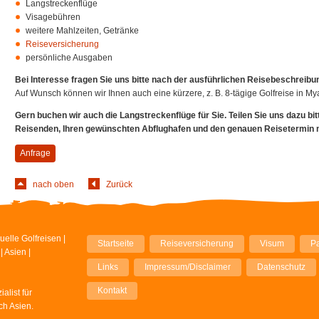
Langstreckenflüge
Visagebühren
weitere Mahlzeiten, Getränke
Reiseversicherung
persönliche Ausgaben
Bei Interesse fragen Sie uns bitte nach der ausführlichen Reisebeschreibu
Auf Wunsch können wir Ihnen auch eine kürzere, z. B. 8-tägige Golfreise in M
Gern buchen wir auch die Langstreckenflüge für Sie.
Teilen Sie uns dazu bi
Reisenden, Ihren gewünschten Abflughafen und den genauen Reisetermin m
Anfrage
nach oben
Zurück
Navigation
uelle Golfreisen |
Startseite
Reiseversicherung
Visum
Pa
überspringen
 Asien |
Links
Impressum/Disclaimer
Datenschutz
Kontakt
alist für
ch Asien.