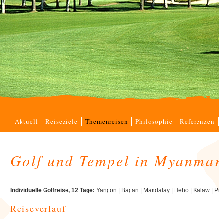
Navigation
Aktuell
Reiseziele
Themenreisen
Philosophie
Referenzen
überspringen
Golf und Tempel in Myanma
Individuelle Golfreise, 12 Tage:
Yangon | Bagan | Mandalay | Heho | Kalaw | Pi
Reiseverlauf