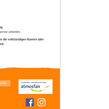
ng.
yanmar anbieten.
tte die vollständigen Namen aller
it.
rtner