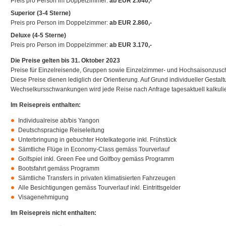
Preis pro Person im Doppelzimmer:
ab EUR 2.640,-
Superior (3-4 Sterne)
Preis pro Person im Doppelzimmer:
ab EUR 2.860,-
Deluxe (4-5 Sterne)
Preis pro Person im Doppelzimmer:
ab EUR 3.170,-
Die Preise gelten bis 31. Oktober 2023
Preise für Einzelreisende, Gruppen sowie Einzelzimmer- und Hochsaisonzusch
Diese Preise dienen lediglich der Orientierung. Auf Grund individueller Gestaltu
Wechselkursschwankungen wird jede Reise nach Anfrage tagesaktuell kalkulie
Im Reisepreis enthalten:
Individualreise ab/bis Yangon
Deutschsprachige Reiseleitung
Unterbringung in gebuchter Hotelkategorie inkl. Frühstück
Sämtliche Flüge in Economy-Class gemäss Tourverlauf
Golfspiel inkl. Green Fee und Golfboy gemäss Programm
Bootsfahrt gemäss Programm
Sämtliche Transfers in privaten klimatisierten Fahrzeugen
Alle Besichtigungen gemäss Tourverlauf inkl. Eintrittsgelder
Visagenehmigung
Im Reisepreis nicht enthalten: