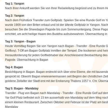
Tag 1: Yangon
Nach Ihrer Ankunft werden Sie von Ihrer Reiseleitung begrüsst und zu Ihrem 
Tag 2: Yangon
Nach dem Frühstück Transfer zum Golfplatz. Spielen Sie eine Runde Golf im 
wurde 1909 von den Briten erbaut und ist der älteste Golfplatz in Yangon. Na
besuchen Sie die Shwedagon Pagode bis zum Sonnenuntergang. Diese Pagode
errichtet, um acht heilige Haare des Buddha aufzubewahren. Übernachtung i
Tag 3: Yangon - Bagan
Heute Vormittag fliegen Sie von Yangon nach Bagan - Transfer - Eine Runde Go
Golfboy). T-Off am Bagan Golfplatz inmitten der Tempel. Die trockenen und he
Herausforderung für jeden Golfliebhaber dar. Anschliessend Beobachtung d
Pagode. Übernachtung in Bagan
Tag 4: Bagan
Besichtigung in Bagan. Bagan erstreckt sich über eine Ebene, die mit tausen
gespickt ist. Obwohl Bagan erwiesenermassen seit Beginn der christlichen Ze
goldene Zeitalter der Stadt erst mit der Eroberung Thatons 1057 n. Chr. Über
Tag 5: Bagan - Mandalay
Transfer - Flug von Bagan nach Mandalay - Transfer - Eine Runde Golf auf d
Yar Golf Platz befindet sich 15 km ausserhalb von Mandalay auf dem Weg nac
einem kleinen Restaurant. Zwischen Oktober und Februar ist der Platz am bes
Mandalay