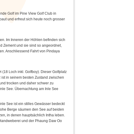
de Golf im Pine View Golf Club in
baut und erfreut sich heute noch grosser
n. Im Inneren der Höhlen befinden sich
nd Zement und sie sind so angeordnet,
hen. Anschliessend Fahrt von Pindaya
(18 Loch inkl. Golfboy). Dieser Golfplatz
tz ist in seinem besten Zustand zwischen
t und trocken und daher schwer zu
 Inle See. Übernachtung am Inle See
le See ist ein stilles Gewässer bedeckt
 Hohe Berge säumen den See auf beiden
zen, in denen hauptsächlich Intha leben.
-Handweberei und der Phaung Daw Oo