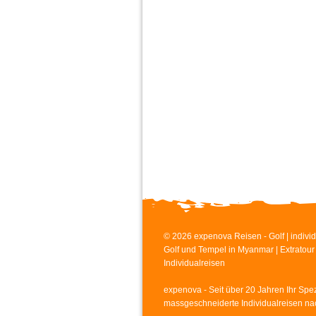
© 2026 expenova Reisen - Golf | individ
Golf und Tempel in Myanmar | Extratour |
Individualreisen
expenova - Seit über 20 Jahren Ihr Spezi
massgeschneiderte Individualreisen na