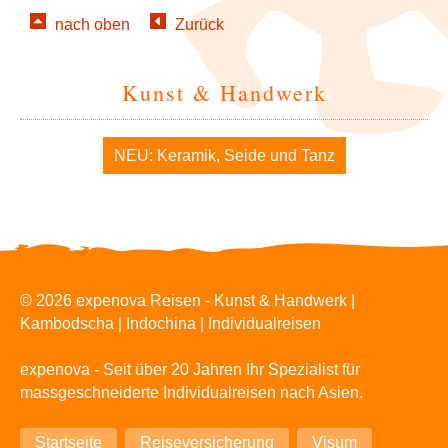
nach oben
Zurück
Kunst & Handwerk
Navigation
NEU: Keramik, Seide und Tanz
überspringen
© 2026 expenova Reisen - Kunst & Handwerk |
Kambodscha | Indochina | Individualreisen
expenova - Seit über 20 Jahren Ihr Spezialist für
massgeschneiderte Individualreisen nach Asien.
Navigation
Startseite
Reiseversicherung
Visum