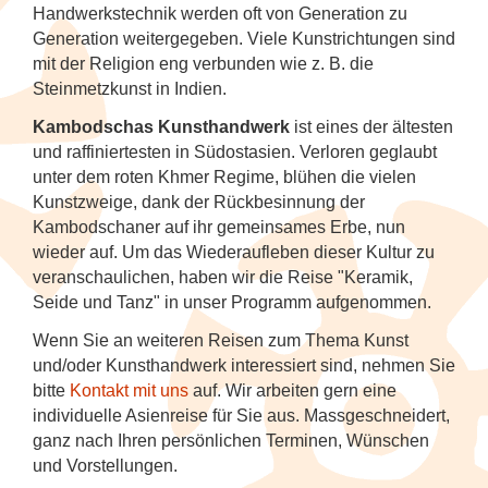
Tanzfestival in Khajuraho
NEU: Mit den Mekong Eyes Schiffen
Diverses
Kambodscha
Sehenswertes
Familienreise Sri Lanka
5
Handwerkstechnik werden oft von Generation zu
durchs Mekong-Delta
Wellness & Entspannung auf Sri Lanka
NEU: Schlemmerreise Thailand
NEU: Traumhaftes Thailand
NEU: Indonesien
Generation weitergegeben. Viele Kunstrichtungen sind
Kandy Esala Perahera Sri Lanka
Laos
Familienreise Thailand
5
mit der Religion eng verbunden wie z. B. die
NEU: Flusskreuzfahrt mit der RV River
Thailand: Streetfood, Rooftops und Flip-
Japan
Steinmetzkunst in Indien.
Kwai
Flops
Myanmar (Burma)
5
Kambodschas Kunsthandwerk
ist eines der ältesten
Korea (Südkorea)
und raffiniertesten in Südostasien. Verloren geglaubt
Hausboot-Kreuzfahrt auf den
Vietnam für Geniesser
Nepal
5
unter dem roten Khmer Regime, blühen die vielen
Backwaters
Mongolei
Kunstzweige, dank der Rückbesinnung der
Sri Lanka
4
Kambodschaner auf ihr gemeinsames Erbe, nun
Flusskreuzfahrt auf dem Brahmaputra
Myanmar (Burma)
wieder auf. Um das Wiederaufleben dieser Kultur zu
veranschaulichen, haben wir die Reise "Keramik,
Südkorea
4
Seide und Tanz" in unser Programm aufgenommen.
Nepal
Thailand
6
Wenn Sie an weiteren Reisen zum Thema Kunst
Spirituelle Reisen
und/oder Kunsthandwerk interessiert sind, nehmen Sie
Vietnam
5
bitte
Kontakt mit uns
auf. Wir arbeiten gern eine
Sri Lanka
individuelle Asienreise für Sie aus. Massgeschneidert,
ganz nach Ihren persönlichen Terminen, Wünschen
und Vorstellungen.
Thailand