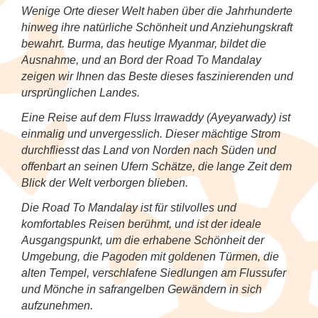
Tanzfestival in Khajuraho
NEU: Mit den Mekong Eyes Schiffen
Diverses
Kambodscha
Sehenswertes
Familienreise Sri Lanka
5
Wenige Orte dieser Welt haben über die Jahrhunderte
durchs Mekong-Delta
Wellness & Entspannung auf Sri Lanka
NEU: Schlemmerreise Thailand
NEU: Indonesien
hinweg ihre natürliche Schönheit und Anziehungskraft
Kandy Esala Perahera Sri Lanka
Laos
Familienreise Thailand
5
bewahrt. Burma, das heutige Myanmar, bildet die
NEU: Flusskreuzfahrt mit der RV River
Thailand: Streetfood, Rooftops und Flip-
Japan
Ausnahme, und an Bord der Road To Mandalay
Kwai
Flops
Myanmar (Burma)
5
zeigen wir Ihnen das Beste dieses faszinierenden und
Korea (Südkorea)
ursprünglichen Landes.
Hausboot-Kreuzfahrt auf den
Vietnam für Geniesser
Nepal
5
Eine Reise auf dem Fluss Irrawaddy (Ayeyarwady) ist
Backwaters
Mongolei
einmalig und unvergesslich. Dieser mächtige Strom
Sri Lanka
4
durchfliesst das Land von Norden nach Süden und
Flusskreuzfahrt auf dem Brahmaputra
Myanmar (Burma)
offenbart an seinen Ufern Schätze, die lange Zeit dem
Südkorea
4
Blick der Welt verborgen blieben.
Nepal
Die Road To Mandalay ist für stilvolles und
Thailand
6
komfortables Reisen berühmt, und ist der ideale
Spirituelle Reisen
Ausgangspunkt, um die erhabene Schönheit der
Vietnam
5
Umgebung, die Pagoden mit goldenen Türmen, die
Sri Lanka
alten Tempel, verschlafene Siedlungen am Flussufer
und Mönche in safrangelben Gewändern in sich
Thailand
aufzunehmen.