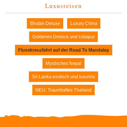
Luxusreisen
Navigation
Bhutan Deluxe
Luxury China
überspringen
Goldenes Dreieck und Udaipur
Flusskreuzfahrt auf der Road To Mandalay
Mystisches Nepal
Sri Lanka exotisch und luxuriös
NEU: Traumhaftes Thailand