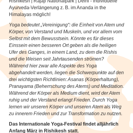
Tanzfestival in Khajuraho
NEU: Mit den Mekong Eyes Schiffen
Rishikesh | Rajaji Nationalpark | Delhi - individuelle
Diverses
Kambodscha
Sehenswertes
Familienreise Sri Lanka
5
durchs Mekong-Delta
Ayurveda-Verlängerung z. B. im Ananda in the
Wellness & Entspannung auf Sri Lanka
NEU: Schlemmerreise Thailand
NEU: Traumhaftes Thailand
NEU: Indonesien
Himalayas möglich!
Kandy Esala Perahera Sri Lanka
Laos
Familienreise Thailand
5
NEU: Flusskreuzfahrt mit der RV River
Thailand: Streetfood, Rooftops und Flip-
Japan
Yoga bedeutet „Vereinigung“: die Einheit von Atem und
Kwai
Flops
Myanmar (Burma)
5
Körper, von Verstand und Muskeln, und vor allem vom
Korea (Südkorea)
Selbst mit dem Bewusstsein. Könnte es für dieses
Hausboot-Kreuzfahrt auf den
Vietnam für Geniesser
Einssein einen besseren Ort geben als die heiligen
Nepal
5
Backwaters
Ufer des Ganges, in einem Land, zu dem die Rishis
Mongolei
und die Weisen seit Jahrtausenden strömen?
Sri Lanka
4
Flusskreuzfahrt auf dem Brahmaputra
Während hier zwar alle Aspekte des Yoga
Myanmar (Burma)
abgehandelt werden, liegen die Schwerpunkte auf den
Südkorea
4
drei wichtigsten Richtlinien: Asanas (Körperhaltung),
Nepal
Pranayama (Beherrschung des Atems) und Meditation.
Thailand
6
Während der Körper als Medium dient, wird der Atem
Spirituelle Reisen
ruhig und der Verstand erlangt Frieden. Durch Yoga
Vietnam
5
lernen wir unseren Körper und unseren Atem als Weg
Sri Lanka
zu innerem Frieden und zur Transformation zu nutzen.
Das Internationale Yoga-Festival findet alljährlich
Thailand
Anfang März in Rishikesh statt.