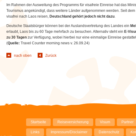
Im Rahmen der Ausweitung des Programms für visafreie Einreise hat das Minist
Tourismus angekündigt, dass weitere Länder aufgenommen werden. Seit dem 1.
visafrei nach Laos reisen,
Deutschland gehört jedoch nicht dazu
.
Deutsche Staatsbürger können bei der Auslandsvertretung des Landes ein
Me
erlaubt, Laos bis zu 60 Tage mehrfach zu besuchen. Alternativ steht ein
E-Visu
zu 30 Tagen
zur Verfügung, wobei hierbei nur eine einmalige Einreise gestattet 
(
Quelle:
Travel Counter morning news v. 26.09.24)
nach oben
Zurück
Navigation
Startseite
Reiseversicherung
Visum
Partner
überspringen
Links
Impressum/Disclaimer
Datenschutz
Kon