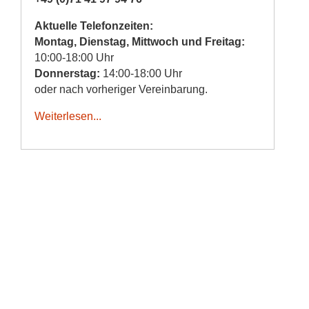
Aktuelle Telefonzeiten:
Montag, Dienstag, Mittwoch und Freitag:
10:00-18:00 Uhr
Donnerstag:
14:00-18:00 Uhr
oder nach vorheriger Vereinbarung.
Weiterlesen...
© 2026 expenova Reisen - Massgeschneiderte
Individualreisen nach Asien | ohne Gruppe | Indien,
Nepal, Bhutan, Laos, Vietnam, Kambodscha, Myanmar,
Japan, China, individuell, privat geführt
expenova - Seit über 20 Jahren Ihr Spezialist für