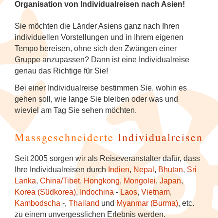
Tanzfestival in Khajuraho
NEU: Mit den Mekong Eyes Schiffen
Diverses
Kambodscha
Sehenswertes
Familienreise Sri Lanka
5
Organisation von Individualreisen nach Asien!
durchs Mekong-Delta
Kunst & Handwerk
Wellness & Entspannung auf Sri Lanka
NEU: Schlemmerreise Thailand
NEU: Traumhaftes Thailand
NEU: Indonesien
1
Kandy Esala Perahera Sri Lanka
Sie möchten die Länder Asiens ganz nach Ihren
Laos
Familienreise Thailand
5
NEU: Flusskreuzfahrt mit der RV River
individuellen Vorstellungen und in Ihrem eigenen
Luxusreisen
Thailand: Streetfood, Rooftops und Flip-
Japan
7
Kwai
Tempo bereisen, ohne sich den Zwängen einer
Flops
Myanmar (Burma)
5
Gruppe anzupassen? Dann ist eine Individualreise
Schiffsreisen und Fluss-
Korea (Südkorea)
9
Hausboot-Kreuzfahrt auf den
genau das Richtige für Sie!
Kreuzfahrten
Vietnam für Geniesser
Nepal
5
Backwaters
Mongolei
Bei einer Individualreise bestimmen Sie, wohin es
Spirituelle Reisen
4
gehen soll, wie lange Sie bleiben oder was und
Sri Lanka
4
Flusskreuzfahrt auf dem Brahmaputra
wieviel am Tag Sie sehen möchten.
Myanmar (Burma)
Tee & Gewürze
4
Südkorea
4
Massgeschneiderte
Individualreisen
Nepal
Zugreisen
3
Thailand
6
Seit 2005 sorgen wir als Reiseveranstalter dafür, dass
Spirituelle Reisen
Ihre Individualreisen durch
Indien
,
Nepal
,
Bhutan
,
Sri
Vietnam
5
Lanka
,
China/Tibet
,
Hongkong
,
Mongolei
,
Japan
,
Sri Lanka
Korea (Südkorea)
,
Indochina
-
Laos
,
Vietnam
,
Kambodscha
-,
Thailand
und
Myanmar (Burma)
, etc.
Thailand
zu einem unvergesslichen Erlebnis werden.