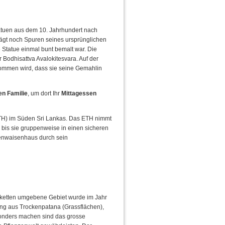
tatuen aus dem 10. Jahrhundert nach
rägt noch Spuren seines ursprünglichen
 Statue einmal bunt bemalt war. Die
r Bodhisattva Avalokitesvara. Auf der
enommen wird, dass sie seine Gemahlin
en Familie
, um dort Ihr
Mittagessen
H) im Süden Sri Lankas. Das ETH nimmt
, bis sie gruppenweise in einen sicheren
ntenwaisenhaus durch sein
gketten umgebene Gebiet wurde im Jahr
ung aus Trockenpatana (Grassflächen),
sonders machen sind das grosse