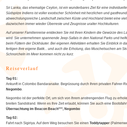
Sri Lanka, das ehemalige Ceylon, ist ein wunderbares Ziel für eine individuelle
Südspitze Indiens ist voller exotischer Schönheit mit herzlichen und gastfreu
abwechslungsreiche Landschaft zwischen Küste und Hochland bietet eine vielf
dazwischen immer wieder Überreste und Zeugnisse uralter Hochkulturen.
Auf unserer Familienreise entdecken Sie mit Ihren Kindern die Gewürze des La
wird. Sie unternehmen spannende Jeep-Safais in den National Parks und helfe
beim Füttern der Dickhäuter. Bei eigenen Aktivitäten erhalten Sie Einblick in
fertigen Ihre eigene Batik... und auch die Erholung, das Muschelsuchen am 
Schnorcheln im Meer kommen nicht zu kurz.
Reiseverlauf
Tag 01:
Ankunft in Colombo Bandaranaike. Begrüssung durch Ihren privaten Fahrer-Reis
Negombo
.
Negombo ist der perfekte Ort, um sich von Ihrem anstrengenden Flug zu erholen
breiten Sandstrand. Wenn es Ihre Zeit erlaubt, können Sie auch eine Bootsfa
Übernachtung im Beacon Beach***, Negombo
Tag 02:
Fahrt nach Sigiriya. Auf dem Weg besuchen Sie einen
Toddytapper
(Palmenwei