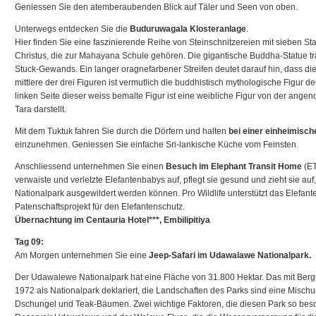
Geniessen Sie den atemberaubenden Blick auf Täler und Seen von oben.
Unterwegs entdecken Sie die
Buduruwagala Klosteranlage
.
Hier finden Sie eine faszinierende Reihe von Steinschnitzereien mit sieben S
Christus, die zur Mahayana Schule gehören. Die gigantische Buddha-Statue t
Stuck-Gewands. Ein langer oragnefarbener Streifen deutet darauf hin, dass die
mittlere der drei Figuren ist vermutlich die buddhistisch mythologische Figur de
linken Seite dieser weiss bemalte Figur ist eine weibliche Figur von der ang
Tara darstellt.
Mit dem Tuktuk fahren Sie durch die Dörfern und halten
bei einer einheimisch
einzunehmen. Geniessen Sie einfache Sri-lankische Küche vom Feinsten.
Anschliessend unternehmen Sie einen
Besuch im Elephant Transit Home
(ET
verwaiste und verletzte Elefantenbabys auf, pflegt sie gesund und zieht sie auf
Nationalpark ausgewildert werden können. Pro Wildlife unterstützt das Elefa
Patenschaftsprojekt für den Elefantenschutz.
Übernachtung im Centauria Hotel***, Embilipitiya
Tag 09:
Am Morgen unternehmen Sie eine
Jeep-Safari im Udawalawe Nationalpark.
Der Udawalewe Nationalpark hat eine Fläche von 31.800 Hektar. Das mit Ber
1972 als Nationalpark deklariert, die Landschaften des Parks sind eine Misch
Dschungel und Teak-Bäumen. Zwei wichtige Faktoren, die diesen Park so be