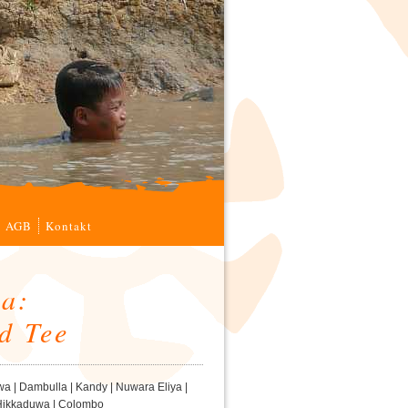
AGB
Kontakt
ka:
d Tee
a | Dambulla | Kandy | Nuwara Eliya |
| Hikkaduwa | Colombo