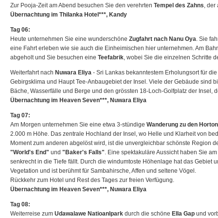
Zur Pooja-Zeit am Abend besuchen Sie den verehrten
Tempel des Zahns
, der
Übernachtung im Thilanka Hotel***, Kandy
Tag 06:
Heute unternehmen Sie eine wunderschöne
Zugfahrt nach Nanu Oya
. Sie fa
eine Fahrt erleben wie sie auch die Einheimischen hier unternehmen. Am Bah
abgeholt und Sie besuchen eine
Teefabrik
, wobei Sie die einzelnen Schritte
Weiterfahrt nach
Nuwara Eliya
- Sri Lankas bekanntestem Erholungsort für die
Gebirgsklima und Haupt Tee-Anbaugebiet der Insel. Viele der Gebäude sind bis 
Bäche, Wasserfälle und Berge und den grössten 18-Loch-Golfplatz der Insel, de
Übernachtung im Heaven Seven***, Nuwara Eliya
Tag 07:
Am Morgen unternehmen Sie eine etwa 3-stündige
Wanderung zu den Horton
2.000 m Höhe. Das zentrale Hochland der Insel, wo Helle und Klarheit von b
Moment zum anderen abgelöst wird, ist die unvergleichbar schönste Region d
"World's End"
und
"Baker's Falls"
. Eine spektakuläre Aussicht haben Sie am
senkrecht in die Tiefe fällt. Durch die windumtoste Höhenlage hat das Gebiet u
Vegetation und ist berühmt für Sambahirsche, Affen und seltene Vögel.
Rückkehr zum Hotel und Rest des Tages zur freien Verfügung.
Übernachtung im Heaven Seven***, Nuwara Eliya
Tag 08:
Weiterreise zum
Udawalawe Natioanlpark
durch die schöne
Ella Gap
und vor