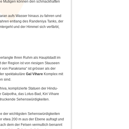
ie Mutigen können den schmackhaften
maran aufs Wasser hinaus zu fahren und
fahren entlang des Randeniya Tanks, der
tergeht und der Himmel sich verfärbt,
 erlangte Ihren Ruhm als Hauptstadt im
 der Region ist von riesigen Stauseen
von Parakrama“ ist grösser als der
der spektakuläre
Gal Vihare
Komplex mit
en sind.
hiva, komplizierte Statuen der Hindu-
 Galpotha, das Lotus-Bad, Kiri Vihare
ndruckende Sehenswürdigkeiten.
ine der wichtigsten Sehenswürdigkeiten
der etwa 200 m aus der Ebene aufragt und
 nach dem der Felsen vermutlich benannt