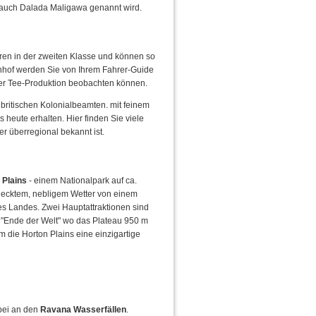
 auch Dalada Maligawa genannt wird.
hren in der zweiten Klasse und können so
nhof werden Sie von Ihrem Fahrer-Guide
 der Tee-Produktion beobachten können.
 britischen Kolonialbeamten. mit feinem
heute erhalten. Hier finden Sie viele
r überregional bekannt ist.
 Plains
- einem Nationalpark auf ca.
edecktem, nebligem Wetter von einem
es Landes. Zwei Hauptattraktionen sind
 "Ende der Welt" wo das Plateau 950 m
m die Horton Plains eine einzigartige
bei an den
Ravana Wasserfällen
.