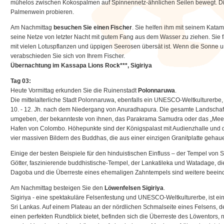
mühelos zwischen Kokospalmen auf Spinnennetz-ähnlichen Seilen bewegt. D
Palmenwein probieren.
Am Nachmittag
besuchen Sie einen Fischer
. Sie helfen ihm mit seinem Kata
seine Netze von letzter Nacht mit gutem Fang aus dem Wasser zu ziehen. Sie 
mit vielen Lotuspflanzen und üppigen Seerosen übersät ist. Wenn die Sonne un
verabschieden Sie sich von Ihrem Fischer.
Übernachtung im Kassapa Lions Rock***, Sigiriya
Tag 03:
Heute Vormittag erkunden Sie die Ruinenstadt
Polonnaruwa
.
Die mittelalterliche Stadt Polonnaruwa, ebenfalls ein UNESCO-Weltkulturerbe,
10. - 12. Jh. nach dem Niedergang von Anuradhapura. Die gesamte Landschaft
umgeben, der bekannteste von ihnen, das Parakrama Samudra oder das „Meer 
Hafen von Colombo. Höhepunkte sind der Königspalast mit Audienzhalle und 
vier massiven Bildern des Buddhas, die aus einer einzigen Granitplatte gehau
Einige der besten Beispiele für den hinduistischen Einfluss – der Tempel von S
Götter, faszinierende buddhistische-Tempel, der Lankatileka und Watadage, die
Dagoba und die Überreste eines ehemaligen Zahntempels sind weitere beei
Am Nachmittag besteigen Sie den
Löwenfelsen Sigiriya
.
Sigiriya - eine spektakuläre Felsenfestung und UNESCO-Weltkulturerbe, ist e
Sri Lankas. Auf einem Plateau an der nördlichen Schmalseite eines Felsens, 
einen perfekten Rundblick bietet, befinden sich die Überreste des Löwentors,