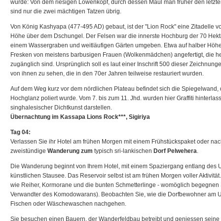
wurde: Von dem riesigen Löwenkopf, durch dessen Maul man früher den letzten,
sind nur die zwei mächtigen Tatzen übrig.
Von König Kashyapa (477-495 AD) gebaut, ist der "Lion Rock" eine Zitadelle 
Höhe über dem Dschungel. Der Felsen war die innerste Hochburg der 70 Hekta
einem Wassergraben und weitläufigen Gärten umgeben. Etwa auf halber Höh
Fresken von meistens barbusigen Frauen (Wolkenmädchen) angefertigt, die h
zugänglich sind. Ursprünglich soll es laut einer Inschrift 500 dieser Zeichnu
von ihnen zu sehen, die in den 70er Jahren teilweise restauriert wurden.
Auf dem Weg kurz vor dem nördlichen Plateau befindet sich die Spiegelwand, 
Hochglanz poliert wurde. Vom 7. bis zum 11. Jhd. wurden hier Graffiti hinterlas
singhalesischer Dichtkunst darstellen.
Übernachtung im Kassapa Lions Rock***, Sigiriya
Tag 04:
Verlassen Sie ihr Hotel am frühen Morgen mit einem Frühstückspaket oder nac
zweistündige
Wanderung
zum
typisch sri-lankischen
Dorf Pelwehera
.
Die Wanderung beginnt von Ihrem Hotel, mit einem Spaziergang entlang des
künstlichen Stausee. Das Reservoir selbst ist am frühen Morgen voller Aktivität
wie Reiher, Kormorane und die bunten Schmetterlinge - womöglich begegnen S
Verwandter des Komodowarans). Beobachten Sie, wie die Dorfbewohner am U
Fischen oder Wäschewaschen nachgehen.
Sie besuchen einen Bauern, der Wanderfeldbau betreibt und geniessen seine