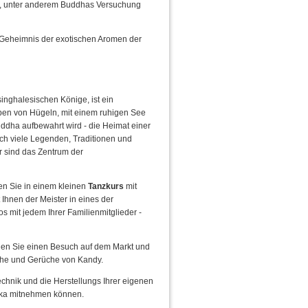
s, unter anderem Buddhas Versuchung
 Geheimnis der exotischen Aromen der
singhalesischen Könige, ist ein
ben von Hügeln, mit einem ruhigen See
Buddha aufbewahrt wird - die Heimat einer
ch viele Legenden, Traditionen und
r sind das Zentrum der
en Sie in einem kleinen
Tanzkurs
mit
Ihnen der Meister in eines der
s mit jedem Ihrer Familienmitglieder -
chen Sie einen Besuch auf dem Markt und
che und Gerüche von Kandy.
echnik und die Herstellungs Ihrer eigenen
Lanka mitnehmen können.