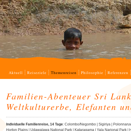
Navigation
Aktuell
Reiseziele
Themenreisen
Philosophie
Referenzen
überspringen
Familien-Abenteuer Sri Lan
Weltkulturerbe, Elefanten un
Individuelle Familienreise, 14 Tage
: Colombo/Negombo | Sigiriya | Polonnaruw
Horton Plains | Udawalawa National Park | Kataragama | Yala Narional Park 