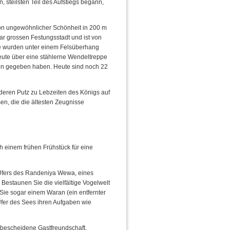
 steilsten Teil des Aufstiegs begann,
von ungewöhnlicher Schönheit in 200 m
r grossen Festungsstadt und ist von
e wurden unter einem Felsüberhang
eute über eine stählerne Wendeltreppe
ngen gegeben haben. Heute sind noch 22
deren Putz zu Lebzeiten des Königs auf
sen, die die ältesten Zeugnisse
h einem frühen Frühstück für eine
 Ufers des Randeniya Wewa, eines
. Bestaunen Sie die vielfältige Vogelwelt
ie sogar einem Waran (ein entfernter
fer des Sees ihren Aufgaben wie
 bescheidene Gastfreundschaft.