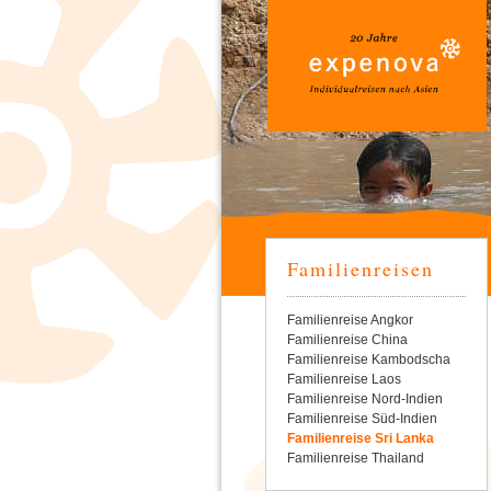
Familienreisen
Navigation
Familienreise Angkor
überspringen
Familienreise China
Familienreise Kambodscha
Familienreise Laos
Familienreise Nord-Indien
Familienreise Süd-Indien
Familienreise Sri Lanka
Familienreise Thailand