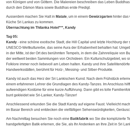
von Königen und von Göttern. Die Malereien beschreiben das Leben Buddha
durch den Dämon Mara sowie Buddhas erste Predigt.
Ausserdem machen Sie Halt in
Matale
, um in einem
Gewürzgarten
hinter das
Küche Sri Lankas zu kommen.
Übernachtung im Thilanka Hotel***, Kandy
Tag 05:
Kandy
- eine schöne exotische Stadt, die Hill Capital und letzte Hochburg der 
UNESCO-Weltkulturerbe, das seine Aura der Erhabenheit behalten hat. Umge
in der Mitte, ist der Ort des berühmten Tempels, in dem die Zahnreliquie von 
der weltweit besten Sammlungen von Orchideen. Ein Kulturschutzgebiet, wo si
Folklore immer noch liebevoll am Leben halten. Kandy und ihre Satellitendörfe
Handwerksstätten, berühmt für Holz-, Messing- und Silber-Produkte.
Kandy ist auch das Herz der Sri Lankischen Kunst. Nach dem Frühstück erlern
einem erfahrenen Lehrer die Grundlagen des Kandy-Tanzes. Im Anschluss hilft 
aufwendigen Kostüme für eine kurze Aufführung. Dann gibt es tolle Familienfoto
bunt gekleidet wie Sri-Lanker, Kandy-Tänzer!
Anschliessend erkunden Sie die Stadt Kandy auf eigene Faust. Vielleicht ma
im Basar Bereich und entdecken die vielfältigen Sehenswürdigkeiten, Geräus
Am Nachmittag besuchen Sie noch eine
Batikfabrik
wo Sie die komplizierte T
handgefertigten Batik erlernen, die Sie, als Ihr Andenken an Ihre Zeit in Sri 