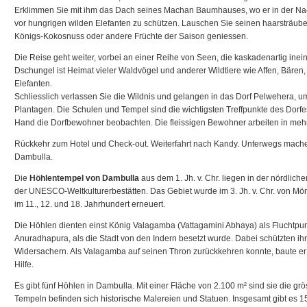
Erklimmen Sie mit ihm das Dach seines Machan Baumhauses, wo er in der Nach
vor hungrigen wilden Elefanten zu schützen. Lauschen Sie seinen haarsträu
Königs-Kokosnuss oder andere Früchte der Saison geniessen.
Die Reise geht weiter, vorbei an einer Reihe von Seen, die kaskadenartig ine
Dschungel ist Heimat vieler Waldvögel und anderer Wildtiere wie Affen, Bären
Elefanten.
Schliesslich verlassen Sie die Wildnis und gelangen in das Dorf Pelwehera
Plantagen. Die Schulen und Tempel sind die wichtigsten Treffpunkte des Dorf
Hand die Dorfbewohner beobachten. Die fleissigen Bewohner arbeiten in me
Rückkehr zum Hotel und Check-out. Weiterfahrt nach Kandy. Unterwegs mache
Dambulla.
Die
Höhlentempel von Dambulla
aus dem 1. Jh. v. Chr. liegen in der nördlich
der UNESCO-Weltkulturerbestätten. Das Gebiet wurde im 3. Jh. v. Chr. von M
im 11., 12. und 18. Jahrhundert erneuert.
Die Höhlen dienten einst König Valagamba (Vattagamini Abhaya) als Fluchtpun
Anuradhapura, als die Stadt von den Indern besetzt wurde. Dabei schützten i
Widersachern. Als Valagamba auf seinen Thron zurückkehren konnte, baute er
Hilfe.
Es gibt fünf Höhlen in Dambulla. Mit einer Fläche von 2.100 m² sind sie die g
Tempeln befinden sich historische Malereien und Statuen. Insgesamt gibt es 