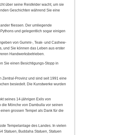
t über seine Reisfelder wacht, um sie
benden Geschichten während Sie eine
inander fliessen. Der umliegende
, Pythons und gelegentlich sogar einigen
, umgeben von Gummi-, Teak- und Cashew-
es, und Sie können das Leben aus erster
hreren Handwerksbetrieben.
n Sie einen Besichtigungs-Stopp in
en Zentral-Provinz und sind seit 1991 eine
önchen besiedelt. Die Kunstwerke wurden
kt seines 14-jährigen Exils von
hn die Mönche von Dambulla vor seinen
 einen grossen Tempel als Dank für die
rösste Tempelanlage des Landes. In vielen
154 Statuen, Buddaha Statuen, Statuen